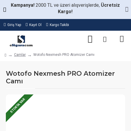
Kampanya!
2000 TL ve üzeri alışverişlerde,
Ücretsiz
Kargo!
Giriş Yap
Kayıt Ol
Kargo Takibi
Camlar
Wotofo Nexmesh PRO Atomizer Camı
Wotofo Nexmesh PRO Atomizer
Camı
STOKTA VAR