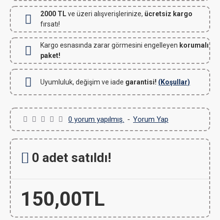
2000 TL
ve üzeri alışverişlerinize,
ücretsiz kargo
fırsatı!
Kargo esnasında zarar görmesini engelleyen
korumalı
paket!
Uyumluluk, değişim ve iade
garantisi!
(Koşullar)
0 yorum yapılmış.
-
Yorum Yap
0 adet satıldı!
150,00TL