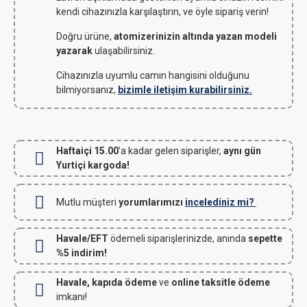
kendi cihazınızla karşılaştırın, ve öyle sipariş verin!
Doğru ürüne,
atomizerinizin altında yazan modeli
yazarak
ulaşabilirsiniz.
Cihazınızla uyumlu camın hangisini olduğunu
bilmiyorsanız,
bizimle iletişim kurabilirsiniz.
Haftaiçi 15.00
'a kadar gelen siparişler,
aynı gün
Yurtiçi kargoda!
Mutlu müşteri
yorumlarımızı
incelediniz mi?
Havale/EFT
ödemeli siparişlerinizde, anında
sepette
%5 indirim!
Havale, kapıda ödeme
ve
online taksitle ödeme
imkanı!