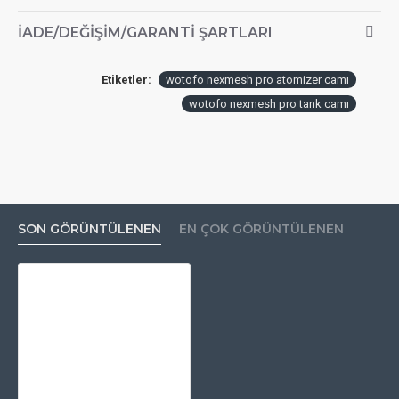
İADE/DEĞIŞIM/GARANTI ŞARTLARI
Etiketler:
wotofo nexmesh pro atomizer camı
wotofo nexmesh pro tank camı
SON GÖRÜNTÜLENEN
EN ÇOK GÖRÜNTÜLENEN