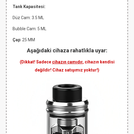
Tank Kapasitesi:
Düz Cam: 3.5
ML
Bubble Cam: 5 ML
Çap
: 25 MM
Aşağıdaki cihaza rahatlıkla uyar:
(Dikkat! Sadece
cihazın camıdır
, cihazın kendisi
değildir! Cihaz satışımız yoktur!)