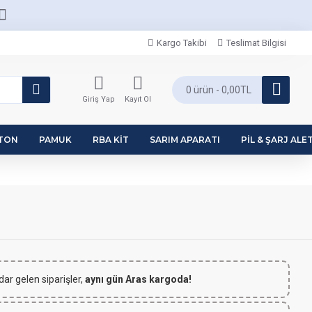
Kargo Takibi
Teslimat Bilgisi
0 ürün - 0,00TL
Giriş Yap
Kayıt Ol
PTON
PAMUK
RBA KIT
SARIM APARATI
PIL & ŞARJ ALET
dar gelen siparişler,
aynı gün Aras kargoda!