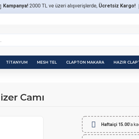
Kampanya!
2000 TL ve üzeri alışverişlerde,
Ücretsiz Kargo!
TITANYUM
MESH TEL
CLAPTON MAKARA
HAZIR CLA
izer Camı
Haftaiçi 15.00
'a ka