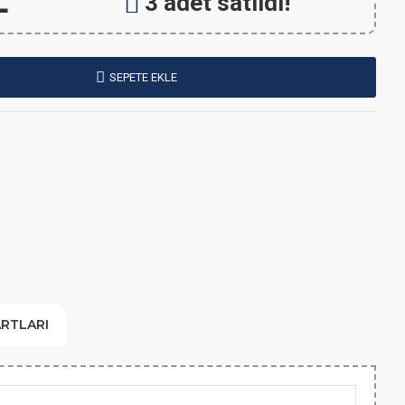
L
3 adet satıldı!
SEPETE EKLE
ARTLARI