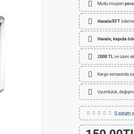
Mutlu müşteri
yoru
Havale/EFT
ödemeli
Havale, kapıda ö
2000 TL
ve üzeri al
Kargo esnasında za
Uyumluluk, değişim
0 yorum y