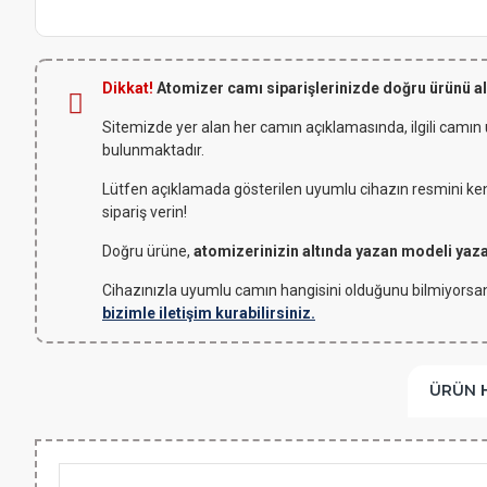
Dikkat!
Atomizer camı siparişlerinizde doğru ürünü a
Sitemizde yer alan her camın açıklamasında, ilgili camın
bulunmaktadır.
Lütfen açıklamada gösterilen uyumlu cihazın resmini kendi
sipariş verin!
Doğru ürüne,
atomizerinizin altında yazan modeli yaz
Cihazınızla uyumlu camın hangisini olduğunu bilmiyorsan
bizimle iletişim kurabilirsiniz.
ÜRÜN 