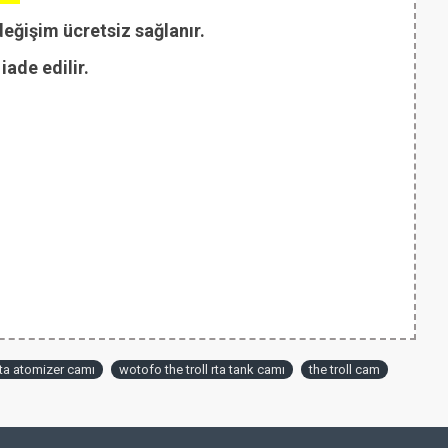
değişim ücretsiz sağlanır.
ade edilir.
rta atomizer camı
wotofo the troll rta tank camı
the troll cam