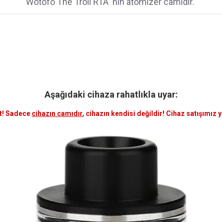
Wotofo The Troll RTA 'nın atomizer camıdır.
Aşağıdaki cihaza rahatlıkla uyar:
t! Sadece
cihazın camıdır
, cihazın kendisi değildir! Cihaz satışımız 