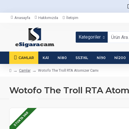
Anasayfa
Hakkımızda
İletişim
Kategoriler
CAMLAR
KA1
NI80
SS316L
NI90
NI200
Camlar
Wotofo The Troll RTA Atomizer Camı
Wotofo The Troll RTA Atom
STOKTA VAR