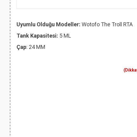
Uyumlu Olduğu Modeller:
Wotofo The Troll RTA
Tank Kapasitesi:
5 ML
Çap
: 24 MM
(Dikka