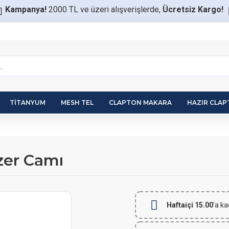
Kampanya!
2000 TL ve üzeri alışverişlerde,
Ücretsiz Kargo!
TITANYUM
MESH TEL
CLAPTON MAKARA
HAZIR CLA
zer Camı
Haftaiçi 15.00
'a ka