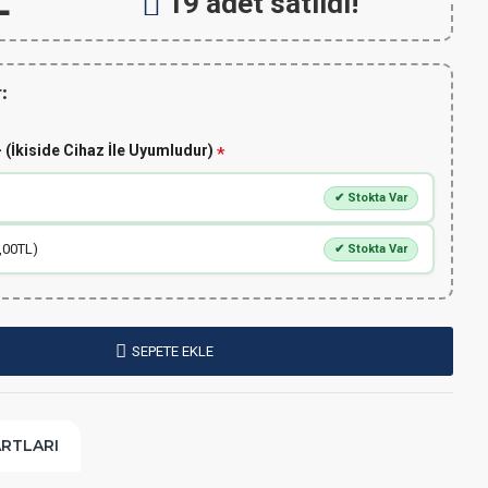
L
19 adet satıldı!
:
 (İkiside Cihaz İle Uyumludur)
✔ Stokta Var
,00TL)
✔ Stokta Var
SEPETE EKLE
ARTLARI