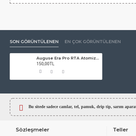
SON GÖRÜNTÜLENEN
EN ÇOK GÖRÜNTÜLENEN
Auguse Era Pro RTA Atomizer Camı
150,00TL
Bu sitede sadece camlar,
tel, pamuk, drip tip, sarım ap
Sözleşmeler
Teller