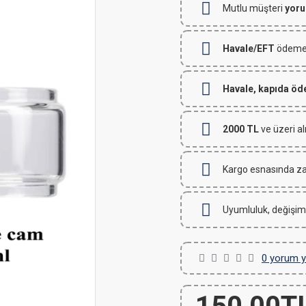
Mutlu müşteri
yoru
Havale/EFT
ödemeli
Havale, kapıda ö
2000 TL
ve üzeri al
Kargo esnasında za
Uyumluluk, değişim
0 yorum y