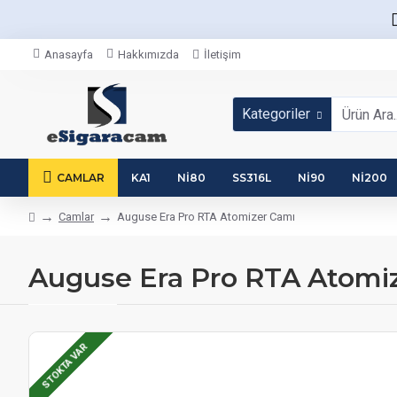
Anasayfa
Hakkımızda
İletişim
Kategoriler
CAMLAR
KA1
NI80
SS316L
NI90
NI200
Camlar
Auguse Era Pro RTA Atomizer Camı
Auguse Era Pro RTA Atomi
STOKTA VAR