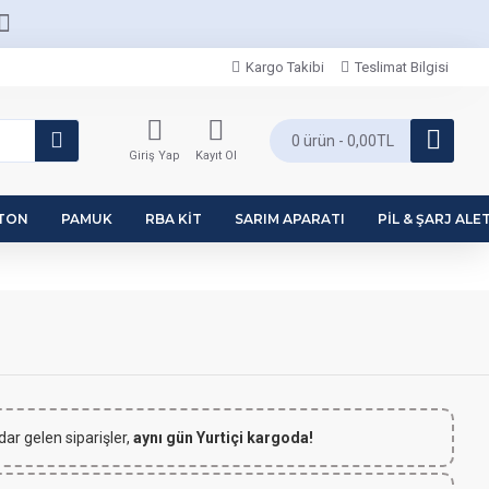
Kargo Takibi
Teslimat Bilgisi
0 ürün - 0,00TL
Giriş Yap
Kayıt Ol
PTON
PAMUK
RBA KIT
SARIM APARATI
PIL & ŞARJ ALET
dar gelen siparişler,
aynı gün Yurtiçi kargoda!