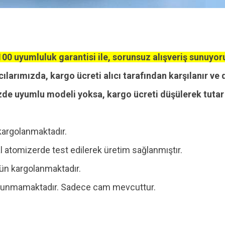
00 uyumluluk garantisi ile, sorunsuz alışveriş sunuyor
cılarımızda, kargo ücreti alıcı tarafından karşılanır ve 
zde uyumlu modeli yoksa, kargo ücreti düşülerek tutar i
kargolanmaktadır.
 atomizerde test edilerek üretim sağlanmıştır.
 gün kargolanmaktadır.
 bulunmamaktadır. Sadece cam mevcuttur.