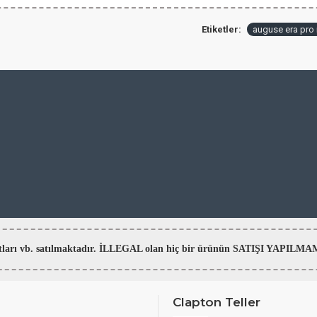
Etiketler:
auguse era pro 
aratları vb. satılmaktadır. İLLEGAL olan hiç bir ürünün SATIŞI YAPI
Clapton Teller