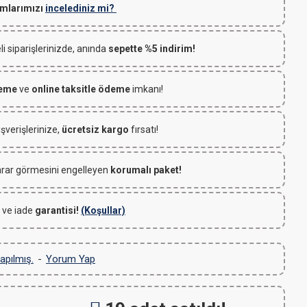
mlarımızı
incelediniz mi?
 siparişlerinizde, anında
sepette %5 indirim!
deme
ve
online taksitle ödeme
imkanı!
ışverişlerinize,
ücretsiz kargo
fırsatı!
rar görmesini engelleyen
korumalı paket!
 ve iade
garantisi!
(Koşullar)
apılmış.
-
Yorum Yap