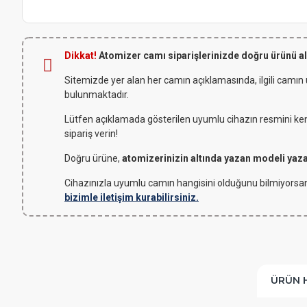
Dikkat!
Atomizer camı siparişlerinizde doğru ürünü a
Sitemizde yer alan her camın açıklamasında, ilgili camın
bulunmaktadır.
Lütfen açıklamada gösterilen uyumlu cihazın resmini kendi
sipariş verin!
Doğru ürüne,
atomizerinizin altında yazan modeli yaz
Cihazınızla uyumlu camın hangisini olduğunu bilmiyorsan
bizimle iletişim kurabilirsiniz.
ÜRÜN 