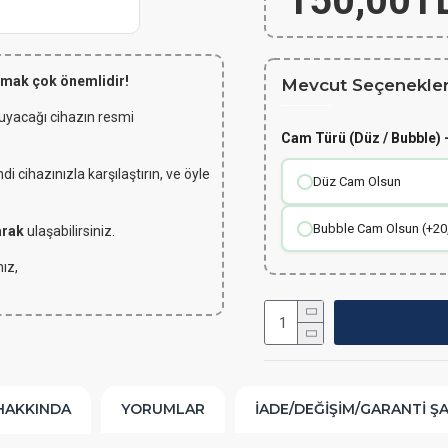
150,00T
lmak çok önemlidir!
Mevcut Seçenekler
 uyacağı cihazın resmi
Cam Türü (Düz / Bubble) -
 cihazınızla karşılaştırın, ve öyle
Düz Cam Olsun
Bubble Cam Olsun (+20
arak
ulaşabilirsiniz.
ız,
HAKKINDA
YORUMLAR
İADE/DEĞIŞIM/GARANTI Ş