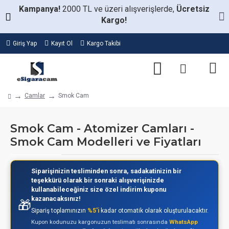
Kampanya!
2000 TL ve üzeri alışverişlerde,
Ücretsiz
Kargo!
Giriş Yap
Kayıt Ol
Kargo Takibi
Camlar
Smok Cam
Smok Cam - Atomizer Camları -
Smok Cam Modelleri ve Fiyatları
Siparişinizin tesliminden sonra, sadakatinizin bir
teşekkürü olarak bir sonraki alışverişinizde
kullanabileceğiniz size özel indirim kuponu
kazanacaksınız!
🎁
Sipariş toplamınızın
%5'i
kadar otomatik olarak oluşturulacaktır.
Kupon kodunuzu kargonuzun teslimatı sonrasında
WhatsApp