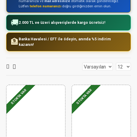
numaranıza ve
mail adresinize
otomatik olarak göndereceğiz.
Lütfen
telefon numaranızı
doğru girdiğinizden emin olun.
🚚
2.000 TL ve üzeri alışverişlerde kargo ücretsiz!
Banka Havalesi / EFT ile ödeyin, anında %5 indirim
🏦
kazanın!
STOKTA VAR
STOKTA VAR