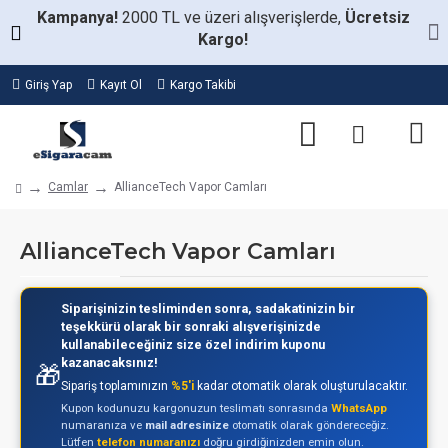
Kampanya!
2000 TL ve üzeri alışverişlerde,
Ücretsiz
Kargo!
Giriş Yap
Kayıt Ol
Kargo Takibi
Camlar
AllianceTech Vapor Camları
AllianceTech Vapor Camları
Siparişinizin tesliminden sonra, sadakatinizin bir
teşekkürü olarak bir sonraki alışverişinizde
kullanabileceğiniz size özel indirim kuponu
kazanacaksınız!
🎁
Sipariş toplamınızın
%5'i
kadar otomatik olarak oluşturulacaktır.
Kupon kodunuzu kargonuzun teslimatı sonrasında
WhatsApp
numaranıza ve
mail adresinize
otomatik olarak göndereceğiz.
Lütfen
telefon numaranızı
doğru girdiğinizden emin olun.