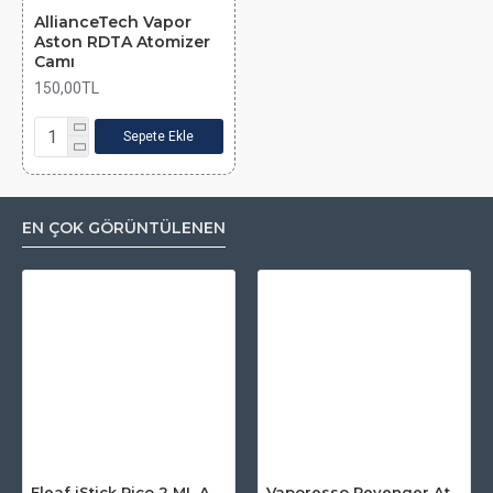
AllianceTech Vapor
Aston RDTA Atomizer
Camı
150,00TL
Sepete Ekle
EN ÇOK GÖRÜNTÜLENEN
Eleaf iStick Pico 2 ML Atomizer Camı
Vaporesso Revenger Atomizer Camı