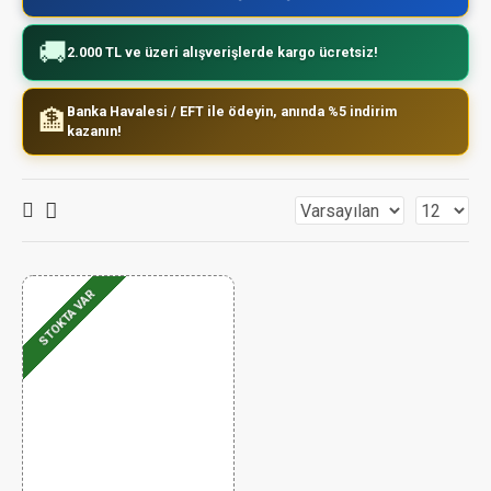
🚚
2.000 TL ve üzeri alışverişlerde kargo ücretsiz!
Banka Havalesi / EFT ile ödeyin, anında %5 indirim
🏦
kazanın!
STOKTA VAR