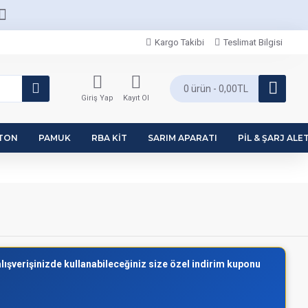
Kargo Takibi
Teslimat Bilgisi
0 ürün - 0,00TL
Giriş Yap
Kayıt Ol
PTON
PAMUK
RBA KIT
SARIM APARATI
PIL & ŞARJ ALET
alışverişinizde kullanabileceğiniz size özel indirim kuponu