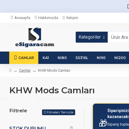
Anasayfa
Hakkımızda
İletişim
Kategoriler
CAMLAR
KA1
NI80
SS316L
NI90
NI200
Camlar
KHW Mods Camları
KHW Mods Camları
Filtrele
Siparişiniz
Filtreleri Temizle
kazanacaks
🎁
Sipariş topl
STOK DURUMU