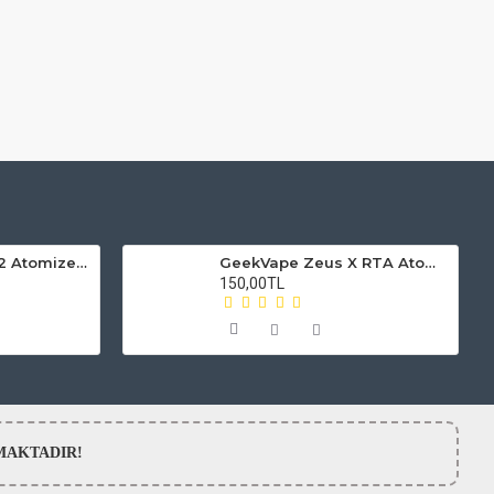
Smok Vape Pen V2 Atomizer Camı
GeekVape Zeus X RTA Atomizer Camı
150,00TL
LMAMAKTADIR!