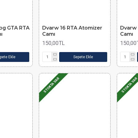
Dog GTA RTA
Dvarw 16 RTA Atomizer
Dvarw 
ı
Camı
Camı
150,00TL
150,00
pete Ekle
Sepete Ekle
STOKTA VAR
STOKTA VAR