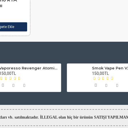
ı
pete Ekle
Vaporesso Revenger Atomizer Camı
150,00TL
150,00TL
aratları vb. satılmaktadır. İLLEGAL olan hiç bir ürünün SATIŞI YAPI