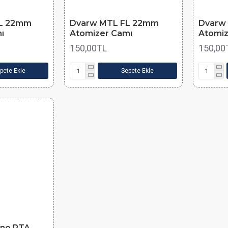
L 22mm
Dvarw MTL FL 22mm
Dvarw
ı
Atomizer Camı
Atomiz
150,00TL
150,00
pete Ekle
Sepete Ekle
ano RTA