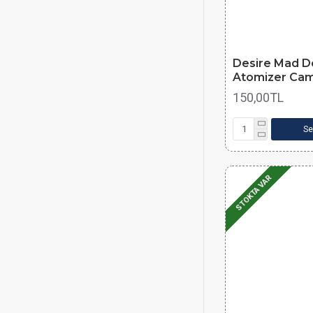
Desire Mad 
Atomizer Cam
150,00TL
Se
STOKTA VAR