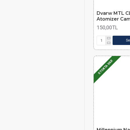
Dvarw MTL C
Atomizer Cam
150,00TL
Se
STOKTA VAR
Millennium N