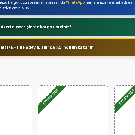
uzu kargonuzun teslimatı sonrasında
WhatsApp
numaranıza ve
mail adresi
inizden emin olun.
 üzeri alışverişlerde kargo ücretsiz!
esi / EFT ile ödeyin, anında %5 indirim kazanın!
STOKTA VAR
STOKTA VAR