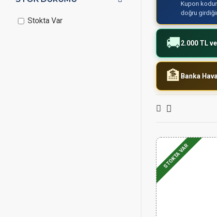
Kupon kodun
doğru girdiğ
Stokta Var
🚚
2.000 TL ve
🏦
Banka Haval
STOKTA VAR