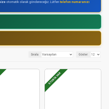
nize
otomatik olarak göndereceğiz. Lütfen
telefon numaranızı
Sırala:
Göster:
STOKTA VAR