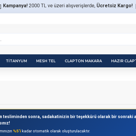
Kampanya!
2000 TL ve üzeri alışverişlerde,
Ücretsiz Kargo!
TITANYUM
MESH TEL
CLAPTON MAKARA
HAZIR CLA
in tesliminden sonra, sadakatinizin bir teşekkürü olarak bir sonraki 
ınız!
amınızın
%5'i
kadar otomatik olarak oluşturulacaktır.