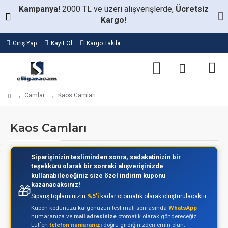
Kampanya!
2000 TL ve üzeri alışverişlerde,
Ücretsiz
Kargo!
Giriş Yap
Kayıt Ol
Kargo Takibi
Camlar
Kaos Camları
Kaos Camları
Siparişinizin tesliminden sonra, sadakatinizin bir
teşekkürü olarak bir sonraki alışverişinizde
kullanabileceğiniz size özel indirim kuponu
kazanacaksınız!
🎁
Sipariş toplamınızın
%5'i
kadar otomatik olarak oluşturulacaktır.
Kupon kodunuzu kargonuzun teslimatı sonrasında
WhatsApp
numaranıza ve
mail adresinize
otomatik olarak göndereceğiz.
Lütfen
telefon numaranızı
doğru girdiğinizden emin olun.