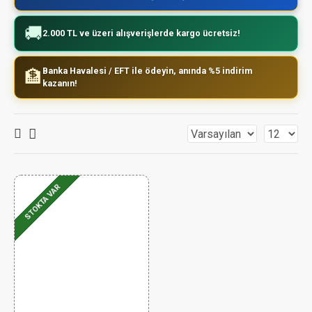
🚚
2.000 TL ve üzeri alışverişlerde kargo ücretsiz!
Banka Havalesi / EFT ile ödeyin, anında %5 indirim
🏦
kazanın!
STOKTA VAR