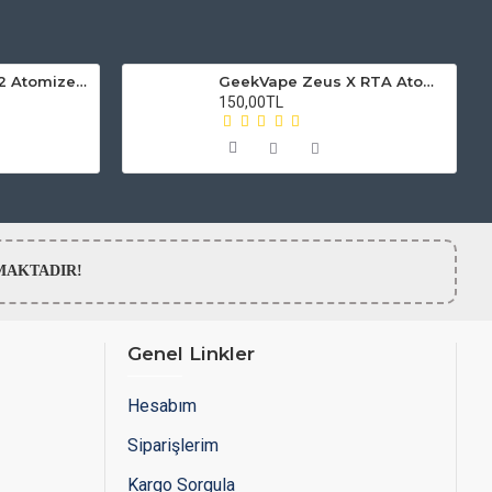
Smok Vape Pen V2 Atomizer Camı
GeekVape Zeus X RTA Atomizer Camı
150,00TL
LMAMAKTADIR!
Genel Linkler
Hesabım
Siparişlerim
Kargo Sorgula