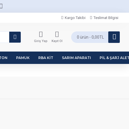
Kargo Takibi
Teslimat Bilgisi
0 ürün - 0,00TL
Giriş Yap
Kayıt Ol
PTON
PAMUK
RBA KIT
SARIM APARATI
PIL & ŞARJ ALET