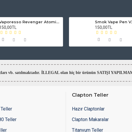
Vaporesso Revenger Atomizer Camı
150,00TL
150,00TL
aratları vb. satılmaktadır. İLLEGAL olan hiç bir ürünün SATIŞI YAPI
Clapton Teller
Teller
Hazır Claptonlar
0 Teller
Clapton Makaralar
ller
Titanyum Teller