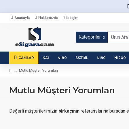
Anasayfa
Hakkımızda
İletişim
Kategoriler
CAMLAR
KA1
NI80
SS316L
NI90
NI200
Mutlu Müşteri Yorumları
Mutlu Müşteri Yorumları
Değerli müşterilerimizin
birkaçının
referanslarına buradan er