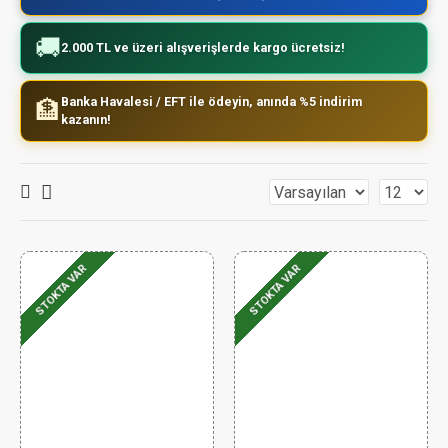
🚚
2.000 TL ve üzeri alışverişlerde kargo ücretsiz!
Banka Havalesi / EFT ile ödeyin, anında %5 indirim
🏦
kazanın!
STOKTA VAR
STOKTA VAR