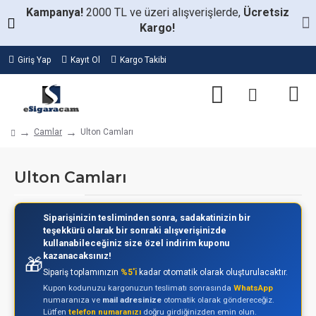
Kampanya!
2000 TL ve üzeri alışverişlerde,
Ücretsiz
Kargo!
Giriş Yap
Kayıt Ol
Kargo Takibi
Camlar
Ulton Camları
Ulton Camları
Siparişinizin tesliminden sonra, sadakatinizin bir
teşekkürü olarak bir sonraki alışverişinizde
kullanabileceğiniz size özel indirim kuponu
kazanacaksınız!
🎁
Sipariş toplamınızın
%5'i
kadar otomatik olarak oluşturulacaktır.
Kupon kodunuzu kargonuzun teslimatı sonrasında
WhatsApp
numaranıza ve
mail adresinize
otomatik olarak göndereceğiz.
Lütfen
telefon numaranızı
doğru girdiğinizden emin olun.