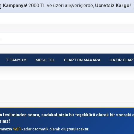
Kampanya!
2000 TL ve üzeri alışverişlerde,
Ücretsiz Kargo!
TITANYUM
MESH TEL
CLAPTON MAKARA
HAZIR CLA
in tesliminden sonra, sadakatinizin bir teşekkürü olarak bir sonraki 
ınız!
amınızın
%5'i
kadar otomatik olarak oluşturulacaktır.