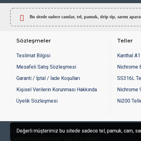
Bu sitede sadece camlar,
tel, pamuk, drip tip, sarım ap
Sözleşmeler
Teller
Teslimat Bilgisi
Kanthal A1 
Mesafeli Satış Sözleşmesi
Nichrome 8
Garanti / İptal / İade Koşulları
SS316L Te
Kişisel Verilerin Korunması Hakkında
Nichrome 9
Üyelik Sözleşmesi
Ni200 Tell
Değerli müşterimiz bu sitede sadece tel, pamuk, cam, sarım
Copyright © 2022 - esigaracam.com | Tüm hakları saklıdır.
Fiyatlarımızın hepsinde %20 KDV dahildir.