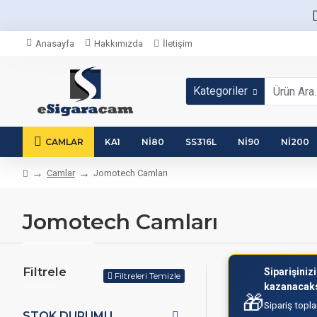
Anasayfa
Hakkımızda
İletişim
Kategoriler
CAMLAR
KA1
NI80
SS316L
NI90
NI200
Camlar
Jomotech Camları
Jomotech Camları
Filtrele
Siparişiniz
Filtreleri Temizle
kazanacaks
🎁
Sipariş topl
STOK DURUMU