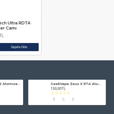
ch Ultra RDTA
er Camı
TL
Sepete Ekle
Smok Vape Pen V2 Atomizer Camı
GeekVape Zeus X RTA Atomizer Camı
150,00TL