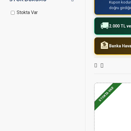
Kupon kodun
doğru girdiğ
Stokta Var
🚚
2.000 TL ve
🏦
Banka Haval
STOKTA VAR