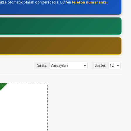
nize
otomatik olarak göndereceğiz. Lütfen
telefon numaranızı
Sırala:
Göster: