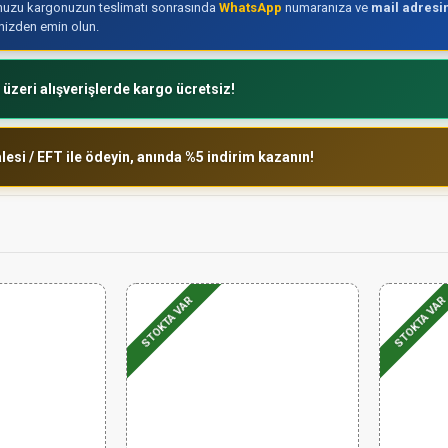
uzu kargonuzun teslimatı sonrasında
WhatsApp
numaranıza ve
mail adresi
inizden emin olun.
 üzeri alışverişlerde kargo ücretsiz!
esi / EFT ile ödeyin, anında %5 indirim kazanın!
STOKTA VAR
STOKTA VAR