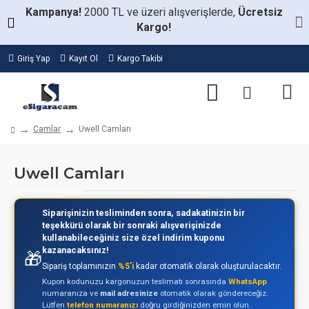
Kampanya!
2000 TL ve üzeri alışverişlerde,
Ücretsiz
Kargo!
Giriş Yap
Kayıt Ol
Kargo Takibi
Camlar
Uwell Camları
Uwell Camları
Siparişinizin tesliminden sonra, sadakatinizin bir
teşekkürü olarak bir sonraki alışverişinizde
kullanabileceğiniz size özel indirim kuponu
kazanacaksınız!
🎁
Sipariş toplamınızın
%5'i
kadar otomatik olarak oluşturulacaktır.
Kupon kodunuzu kargonuzun teslimatı sonrasında
WhatsApp
numaranıza ve
mail adresinize
otomatik olarak göndereceğiz.
Lütfen
telefon numaranızı
doğru girdiğinizden emin olun.