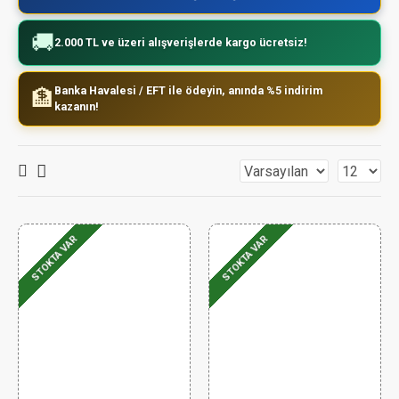
🚚
2.000 TL ve üzeri alışverişlerde kargo ücretsiz!
Banka Havalesi / EFT ile ödeyin, anında %5 indirim
🏦
kazanın!
STOKTA VAR
STOKTA VAR