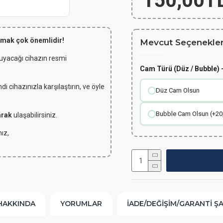
150,00T
lmak çok önemlidir!
Mevcut Seçenekler
 uyacağı cihazın resmi
Cam Türü (Düz / Bubble) -
 cihazınızla karşılaştırın, ve öyle
Düz Cam Olsun
Bubble Cam Olsun (+20
arak
ulaşabilirsiniz.
ız,
HAKKINDA
YORUMLAR
İADE/DEĞIŞIM/GARANTI Ş