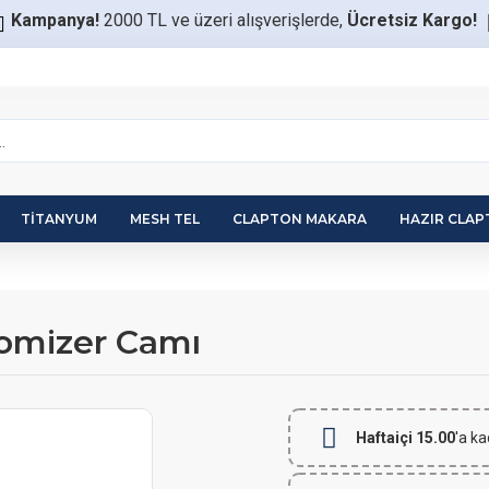
Kampanya!
2000 TL ve üzeri alışverişlerde,
Ücretsiz Kargo!
TITANYUM
MESH TEL
CLAPTON MAKARA
HAZIR CLA
omizer Camı
Haftaiçi 15.00
'a ka