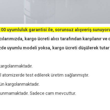
00 uyumluluk garantisi ile, sorunsuz alışveriş sunuyor
cılarımızda, kargo ücreti alıcı tarafından karşılanır ve 
zde uyumlu modeli yoksa, kargo ücreti düşülerek tutar i
kargolanmaktadır.
 atomizerde test edilerek üretim sağlanmıştır.
 gün kargolanmaktadır.
 bulunmamaktadır. Sadece cam mevcuttur.