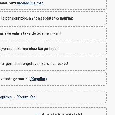
mlarımızı
incelediniz mi?
 siparişlerinizde, anında
sepette %5 indirim!
deme
ve
online taksitle ödeme
imkanı!
ışverişlerinize,
ücretsiz kargo
fırsatı!
rar görmesini engelleyen
korumalı paket!
 ve iade
garantisi!
(Koşullar)
apılmış.
-
Yorum Yap