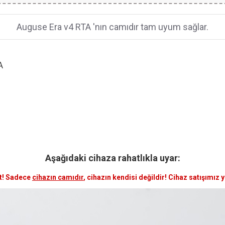
Auguse Era v4 RTA 'nın camıdır tam uyum sağlar.
A
Aşağıdaki cihaza rahatlıkla uyar:
t! Sadece
cihazın camıdır
, cihazın kendisi değildir! Cihaz satışımız 