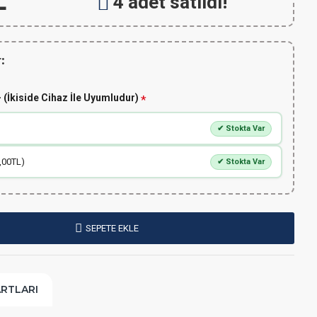
L
4 adet satıldı!
:
 (İkiside Cihaz İle Uyumludur)
✔ Stokta Var
,00TL)
✔ Stokta Var
SEPETE EKLE
ARTLARI