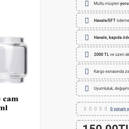
Mutlu müşteri
yoru
Havale/EFT
ödemeli
Havale, kapıda ö
2000 TL
ve üzeri al
Kargo esnasında za
Uyumluluk, değişim
0 yorum y