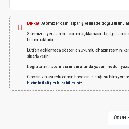
Dikkat!
Atomizer camı siparişlerinizde doğru ürünü a
Sitemizde yer alan her camın açıklamasında, ilgili camın
bulunmaktadır.
Lütfen açıklamada gösterilen uyumlu cihazın resmini kendi
sipariş verin!
Doğru ürüne,
atomizerinizin altında yazan modeli yaz
Cihazınızla uyumlu camın hangisini olduğunu bilmiyorsan
bizimle iletişim kurabilirsiniz.
ÜRÜN 