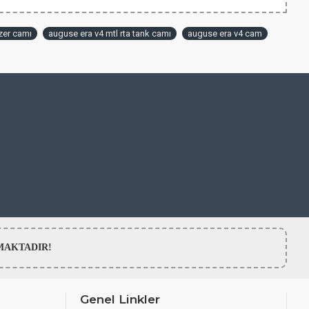
zer camı
auguse era v4 mtl rta tank camı
auguse era v4 cam
LMAMAKTADIR!
Genel Linkler