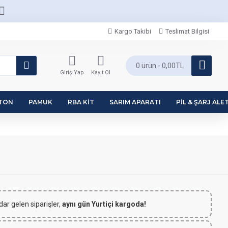
Kargo Takibi
Teslimat Bilgisi
0 ürün - 0,00TL
Giriş Yap
Kayıt Ol
PTON
PAMUK
RBA KIT
SARIM APARATI
PIL & ŞARJ ALET
dar gelen siparişler,
aynı gün Yurtiçi kargoda!