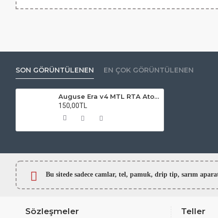
SON GÖRÜNTÜLENEN
EN ÇOK GÖRÜNTÜLENEN
Auguse Era v4 MTL RTA Atomizer Camı
150,00TL
Bu sitede sadece camlar,
tel, pamuk, drip tip, sarım ap
Sözleşmeler
Teller