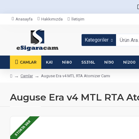
Anasayfa
Hakkımızda
İletişim
Kategoriler
CAMLAR
KA1
NI80
SS316L
NI90
NI200
Camlar
Auguse Era v4 MTL RTA Atomizer Camı
Auguse Era v4 MTL RTA At
STOKTA VAR