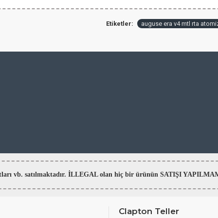
Etiketler:
auguse era v4 mtl rta atomi
aratları vb. satılmaktadır. İLLEGAL olan hiç bir ürünün SATIŞI YAPI
Clapton Teller