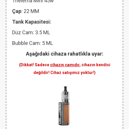
Thelema Mini 45w
Çap
: 22 MM
Tank Kapasitesi:
Düz Cam: 3.5 ML
Bubble Cam: 5 ML
Aşağıdaki cihaza rahatlıkla uyar:
(Dikkat! Sadece
cihazın camıdır
, cihazın kendisi
değildir! Cihaz satışımız yoktur!)