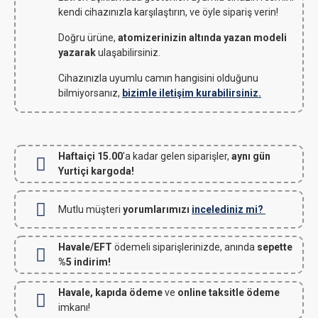
kendi cihazınızla karşılaştırın, ve öyle sipariş verin!
Doğru ürüne,
atomizerinizin altında yazan modeli
yazarak
ulaşabilirsiniz.
Cihazınızla uyumlu camın hangisini olduğunu
bilmiyorsanız,
bizimle iletişim kurabilirsiniz.
Haftaiçi 15.00
'a kadar gelen siparişler,
aynı gün
Yurtiçi kargoda!
Mutlu müşteri
yorumlarımızı
incelediniz mi?
Havale/EFT
ödemeli siparişlerinizde, anında
sepette
%5 indirim!
Havale, kapıda ödeme
ve
online taksitle ödeme
imkanı!