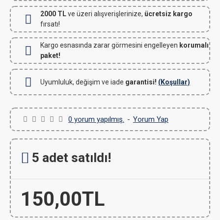
2000 TL
ve üzeri alışverişlerinize,
ücretsiz kargo
fırsatı!
Kargo esnasında zarar görmesini engelleyen
korumalı
paket!
Uyumluluk, değişim ve iade
garantisi!
(Koşullar)
0 yorum yapılmış.
-
Yorum Yap
5 adet satıldı!
150,00TL