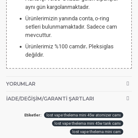
aynı gün kargolanmaktadır.
Ürünlerimizin yanında conta, o-ring
setleri bulunmamaktadır. Sadece cam
mevcuttur.
Ürünlerimiz %100 camdır
.
Pleksiglas
değildir.
YORUMLAR
İADE/DEĞIŞIM/GARANTI ŞARTLARI
Etiketler:
lost vape thelema mini 45w atomizer camı
lost vape thelema mini 45w tank camı
lost vape thelema mini cam