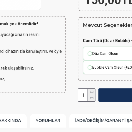
150,00T
lmak çok önemlidir!
Mevcut Seçenekler
 uyacağı cihazın resmi
Cam Türü (Düz / Bubble) -
 cihazınızla karşılaştırın, ve öyle
Düz Cam Olsun
Bubble Cam Olsun (+20
arak
ulaşabilirsiniz.
ız,
HAKKINDA
YORUMLAR
İADE/DEĞIŞIM/GARANTI Ş