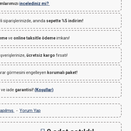
mlarımızı
incelediniz mi?
 siparişlerinizde, anında
sepette %5 indirim!
deme
ve
online taksitle ödeme
imkanı!
ışverişlerinize,
ücretsiz kargo
fırsatı!
rar görmesini engelleyen
korumalı paket!
 ve iade
garantisi!
(Koşullar)
apılmış.
-
Yorum Yap