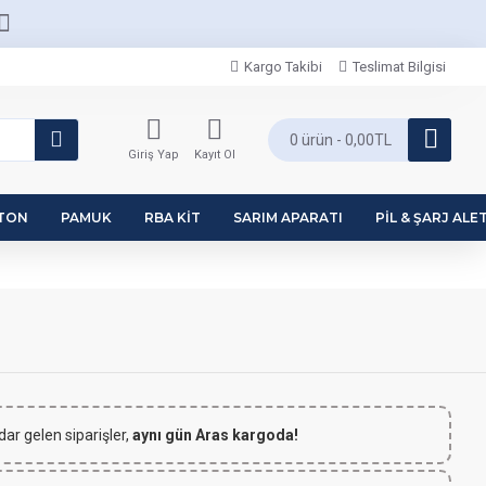
Kargo Takibi
Teslimat Bilgisi
0 ürün - 0,00TL
Giriş Yap
Kayıt Ol
PTON
PAMUK
RBA KIT
SARIM APARATI
PIL & ŞARJ ALET
dar gelen siparişler,
aynı gün Aras kargoda!