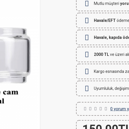
Mutlu müşteri
yoru
Havale/EFT
ödemeli
Havale, kapıda ö
2000 TL
ve üzeri al
Kargo esnasında za
Uyumluluk, değişim
0 yorum y