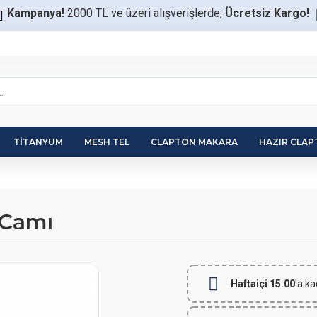
Kampanya!
2000 TL ve üzeri alışverişlerde,
Ücretsiz Kargo!
TITANYUM
MESH TEL
CLAPTON MAKARA
HAZIR CLA
 Camı
Haftaiçi 15.00
'a ka