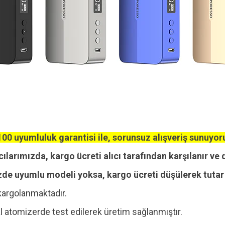
00 uyumluluk garantisi ile, sorunsuz alışveriş sunuyor
cılarımızda, kargo ücreti alıcı tarafından karşılanır ve 
zde uyumlu modeli yoksa, kargo ücreti düşülerek tutar i
kargolanmaktadır.
 atomizerde test edilerek üretim sağlanmıştır.