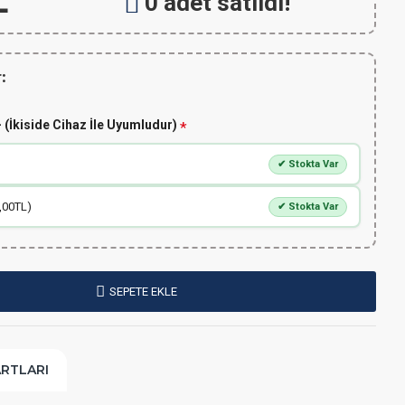
L
0 adet satıldı!
:
 (İkiside Cihaz İle Uyumludur)
✔ Stokta Var
,00TL)
✔ Stokta Var
SEPETE EKLE
ARTLARI