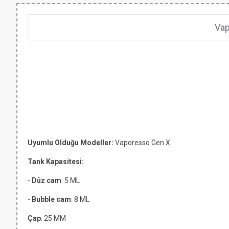
Vap
Uyumlu Olduğu Modeller:
Vaporesso Gen X
Tank Kapasitesi:
-
Düz cam
: 5 ML
-
Bubble cam
: 8 ML
Çap
: 25 MM