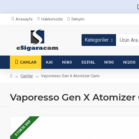
Anasayfa
Hakkımızda
İletişim
Kategoriler
CAMLAR
KA1
NI80
SS316L
NI90
NI200
Camlar
Vaporesso Gen X Atomizer Camı
Vaporesso Gen X Atomizer
STOKTA VAR