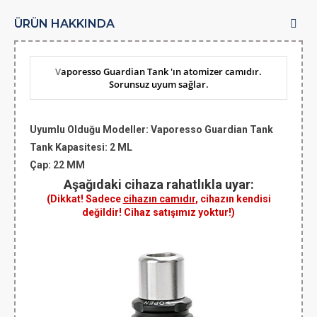
ÜRÜN HAKKINDA
V
aporesso Guardian Tank 'ın atomizer camıdır.
Sorunsuz uyum sağlar.
Uyumlu Olduğu Modeller:
Vaporesso Guardian Tank
Tank Kapasitesi:
2 ML
Çap
: 22 MM
Aşağıdaki cihaza rahatlıkla uyar:
(Dikkat! Sadece
cihazın camıdır
, cihazın kendisi
değildir! Cihaz satışımız yoktur!)