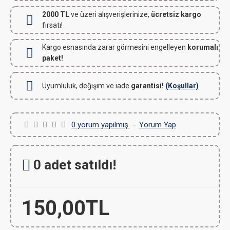
2000 TL
ve üzeri alışverişlerinize,
ücretsiz kargo
fırsatı!
Kargo esnasında zarar görmesini engelleyen
korumalı
paket!
Uyumluluk, değişim ve iade
garantisi!
(Koşullar)
0 yorum yapılmış.
-
Yorum Yap
0 adet satıldı!
150,00TL