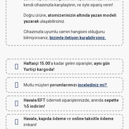
kendi cihazınızla karşılaştırın, ve öyle sipariş verin!
Doğru ürüne,
atomizerinizin altında yazan modeli
yazarak
ulaşabilirsiniz.
Cihazınızla uyumlu camın hangisini olduğunu
bilmiyorsanız,
bizimle iletişim kurabilirsiniz.
Haftaiçi 15.00
'a kadar gelen siparişler,
aynı gün
Yurtiçi kargoda!
Mutlu müşteri
yorumlarımızı
incelediniz mi?
Havale/EFT
ödemeli siparişlerinizde, anında
sepette
%5 indirim!
Havale, kapıda ödeme
ve
online taksitle ödeme
imkanı!