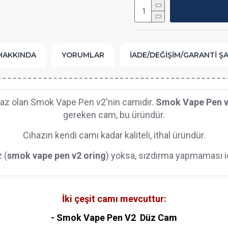
HAKKINDA
YORUMLAR
İADE/DEĞIŞIM/GARANTI Ş
cihaz olan Smok Vape Pen v2'nin camıdır.
Smok Vape Pen v
gereken cam, bu üründür.
Cihazın kendi camı kadar kaliteli, ithal üründür.
 (
smok
vape pen v2 oring
) yoksa, sızdırma yapmaması iç
İki çeşit camı mevcuttur:
- Smok Vape Pen V2 Düz Cam