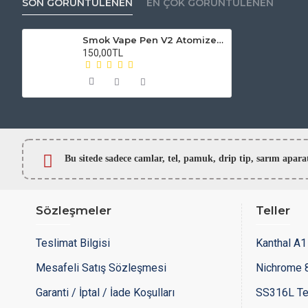
SON GÖRÜNTÜLENEN
EN ÇOK GÖRÜNTÜLENEN
Smok Vape Pen V2 Atomizer Camı
150,00TL
Bu sitede sadece camlar,
tel, pamuk, drip tip, sarım ap
Sözleşmeler
Teller
Teslimat Bilgisi
Kanthal A1 
Mesafeli Satış Sözleşmesi
Nichrome 8
Garanti / İptal / İade Koşulları
SS316L Te