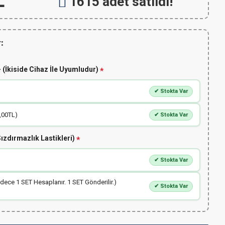
L
1615 adet satıldı!
:
 (İkiside Cihaz İle Uyumludur)
✔ Stokta Var
,00TL)
✔ Stokta Var
ızdırmazlık Lastikleri)
✔ Stokta Var
adece 1 SET Hesaplanır. 1 SET Gönderilir.)
✔ Stokta Var