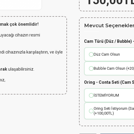
150,00T
lmak çok önemlidir!
Mevcut Seçenekler
 uyacağı cihazın resmi
Cam Türü (Düz / Bubble) -
 cihazınızla karşılaştırın, ve öyle
Düz Cam Olsun
Bubble Cam Olsun (+20
arak
ulaşabilirsiniz.
ız,
Oring - Conta Seti (Cam S
İSTEMİYORUM
Oring Seti İstiyorum (S
(+100,00TL)