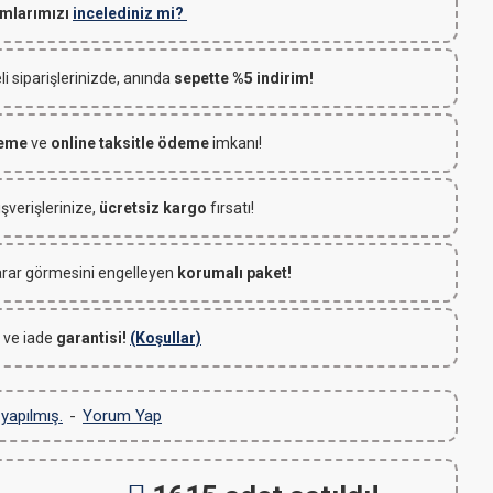
mlarımızı
incelediniz mi?
 siparişlerinizde, anında
sepette %5 indirim!
deme
ve
online taksitle ödeme
imkanı!
ışverişlerinize,
ücretsiz kargo
fırsatı!
rar görmesini engelleyen
korumalı paket!
 ve iade
garantisi!
(Koşullar)
yapılmış.
-
Yorum Yap