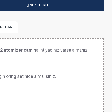
SEPETE EKLE
ARTLARI
2 atomizer cam
ına ihtiyacınız varsa almanız
in oring setinide almalısınız.