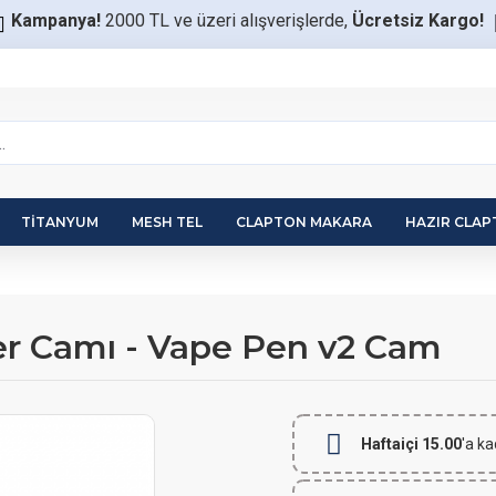
Kampanya!
2000 TL ve üzeri alışverişlerde,
Ücretsiz Kargo!
TITANYUM
MESH TEL
CLAPTON MAKARA
HAZIR CLA
r Camı - Vape Pen v2 Cam
Haftaiçi 15.00
'a ka