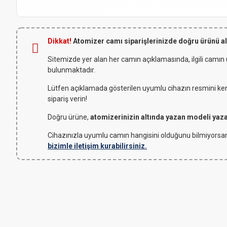
Dikkat!
Atomizer camı siparişlerinizde doğru ürünü a
Sitemizde yer alan her camın açıklamasında, ilgili camın
bulunmaktadır.
Lütfen açıklamada gösterilen uyumlu cihazın resmini kendi
sipariş verin!
Doğru ürüne,
atomizerinizin altında yazan modeli yaz
Cihazınızla uyumlu camın hangisini olduğunu bilmiyorsan
bizimle iletişim kurabilirsiniz.