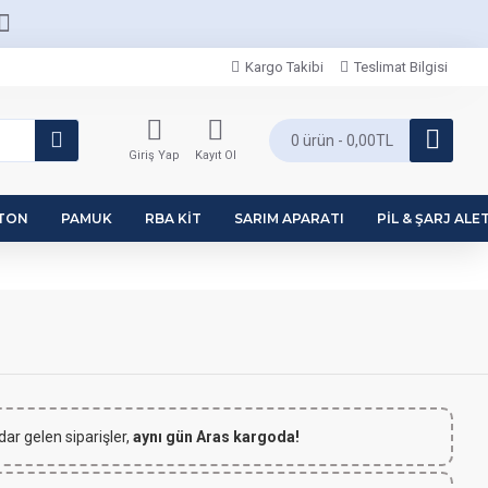
Kargo Takibi
Teslimat Bilgisi
0 ürün - 0,00TL
Giriş Yap
Kayıt Ol
PTON
PAMUK
RBA KIT
SARIM APARATI
PIL & ŞARJ ALET
dar gelen siparişler,
aynı gün Aras kargoda!