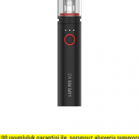
00 uyumluluk garantisi ile, sorunsuz alışveriş sunuyor