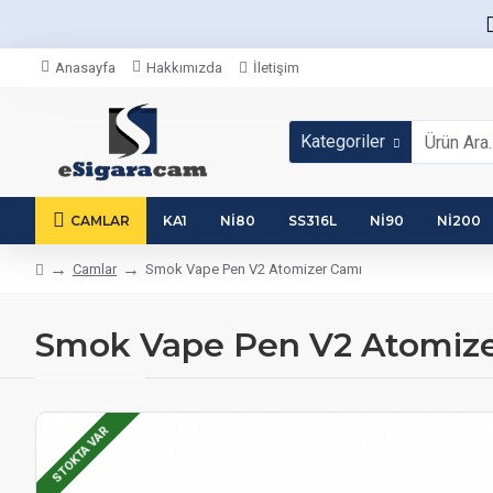
Anasayfa
Hakkımızda
İletişim
Kategoriler
CAMLAR
KA1
NI80
SS316L
NI90
NI200
Camlar
Smok Vape Pen V2 Atomizer Camı
Smok Vape Pen V2 Atomize
STOKTA VAR