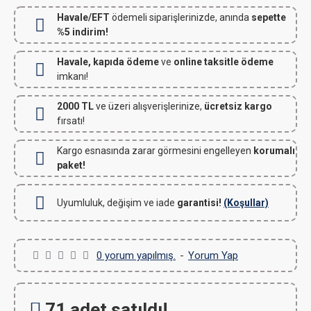
Havale/EFT
ödemeli siparişlerinizde, anında
sepette
%5 indirim!
Havale, kapıda ödeme
ve
online taksitle ödeme
imkanı!
2000 TL
ve üzeri alışverişlerinize,
ücretsiz kargo
fırsatı!
Kargo esnasında zarar görmesini engelleyen
korumalı
paket!
Uyumluluk, değişim ve iade
garantisi!
(Koşullar)
0 yorum yapılmış.
-
Yorum Yap
71 adet satıldı!