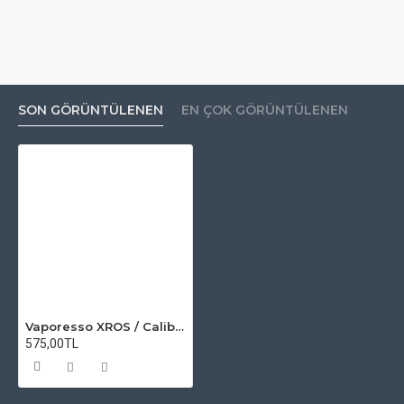
SON GÖRÜNTÜLENEN
EN ÇOK GÖRÜNTÜLENEN
Vaporesso XROS / Caliburn G / G2 / Caliburn A2 / Caliburn Koko Prime Rebuild Coil
575,00TL