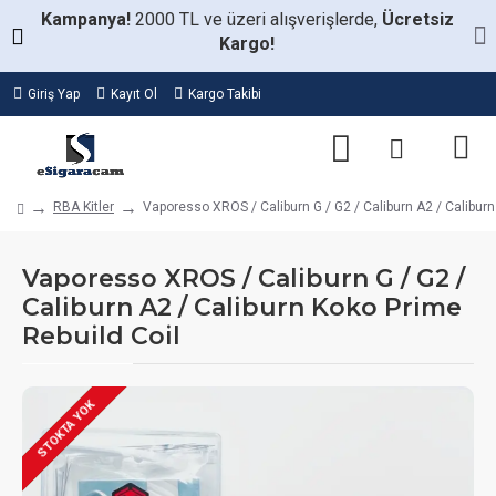
Kampanya!
2000 TL ve üzeri alışverişlerde,
Ücretsiz
Kargo!
Giriş Yap
Kayıt Ol
Kargo Takibi
RBA Kitler
Vaporesso XROS / Caliburn G / G2 / Caliburn A2 / Caliburn
Vaporesso XROS / Caliburn G / G2 /
Caliburn A2 / Caliburn Koko Prime
Rebuild Coil
STOKTA YOK
STOKTA VAR