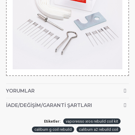
YORUMLAR
İADE/DEĞIŞIM/GARANTI ŞARTLARI
Etiketler:
vaporesso xros rebuild coil kit
caliburn g coil rebuild
caliburn a2 rebuild coil