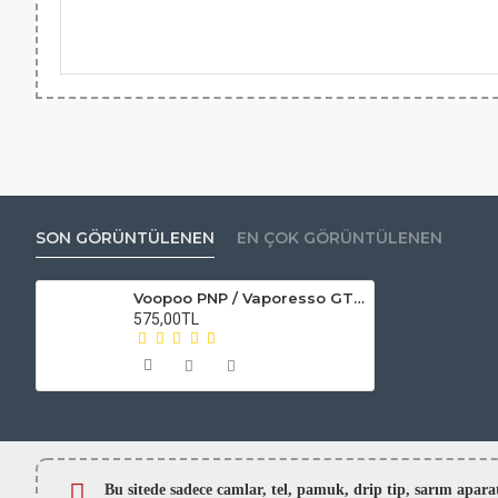
SON GÖRÜNTÜLENEN
EN ÇOK GÖRÜNTÜLENEN
Voopoo PNP / Vaporesso GTX Rebuild Kit - Coil Sarım Malzemeleri
575,00TL
Bu sitede sadece camlar,
tel, pamuk, drip tip, sarım ap