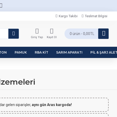
Kargo Takibi
Teslimat Bilgisi
0 ürün - 0,00TL
Giriş Yap
Kayıt Ol
PTON
PAMUK
RBA KIT
SARIM APARATI
PIL & ŞARJ ALET
lzemeleri
dar gelen siparişler,
aynı gün Aras kargoda!