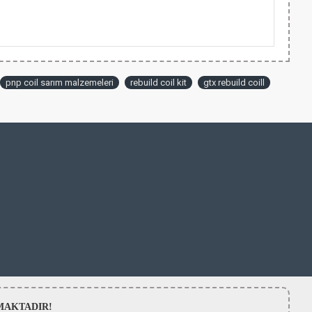
pnp coil sarım malzemeleri
rebuild coil kit
gtx rebuild coill
LMAMAKTADIR!