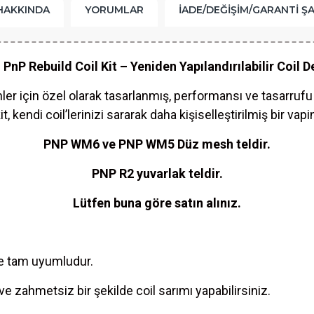
HAKKINDA
YORUMLAR
İADE/DEĞIŞIM/GARANTI Ş
PnP Rebuild Coil Kit – Yeniden Yapılandırılabilir Coil D
nler için özel olarak tasarlanmış, performansı ve tasarruf
 kit, kendi coil’lerinizi sararak daha kişiselleştirilmiş bir 
PNP WM6 ve PNP WM5 Düz mesh teldir.
PNP R2 yuvarlak teldir.
Lütfen buna göre satın alınız.
le tam uyumludur.
ve zahmetsiz bir şekilde coil sarımı yapabilirsiniz.