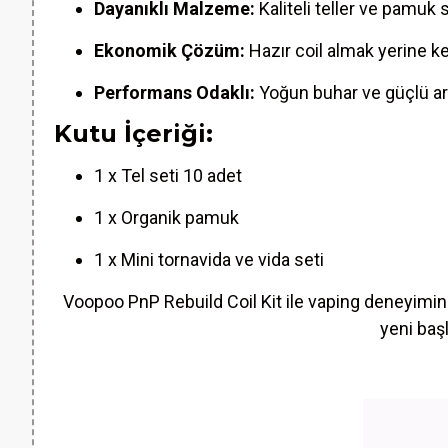
Dayanıklı Malzeme:
Kaliteli teller ve pamuk
Ekonomik Çözüm:
Hazır coil almak yerine ken
Performans Odaklı:
Yoğun buhar ve güçlü a
Kutu İçeriği:
1 x Tel seti 10 adet
1 x Organik pamuk
1 x Mini tornavida ve vida seti
Voopoo PnP Rebuild Coil Kit ile vaping deneyimin
yeni baş