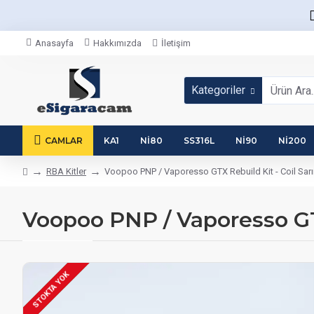
Anasayfa
Hakkımızda
İletişim
Kategoriler
CAMLAR
KA1
NI80
SS316L
NI90
NI200
RBA Kitler
Voopoo PNP / Vaporesso GTX Rebuild Kit - Coil Sar
Voopoo PNP / Vaporesso GTX
STOKTA YOK
STOKTA VAR