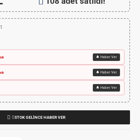
L
108 adet satıldı!
:
🔔 Haber Ver
ok
🔔 Haber Ver
ok
🔔 Haber Ver
STOK GELİNCE HABER VER