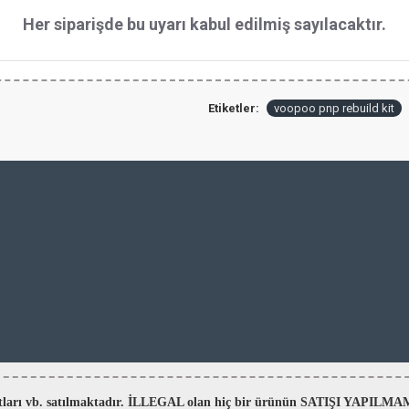
Her siparişde bu uyarı kabul edilmiş sayılacaktır.
Etiketler:
voopoo pnp rebuild kit
aratları vb. satılmaktadır. İLLEGAL olan hiç bir ürünün SATIŞI YAPI