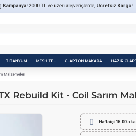
Kampanya!
2000 TL ve üzeri alışverişlerde,
Ücretsiz Kargo!
TITANYUM
MESH TEL
CLAPTON MAKARA
HAZIR CLA
ım Malzemeleri
 Rebuild Kit - Coil Sarım Ma
Haftaiçi 15.00
'a ka