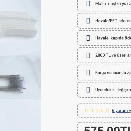
Mutlu müşteri
yoru
Havale/EFT
ödemeli
Havale, kapıda ö
2000 TL
ve üzeri al
Kargo esnasında za
Uyumluluk, değişim
6 yorum y