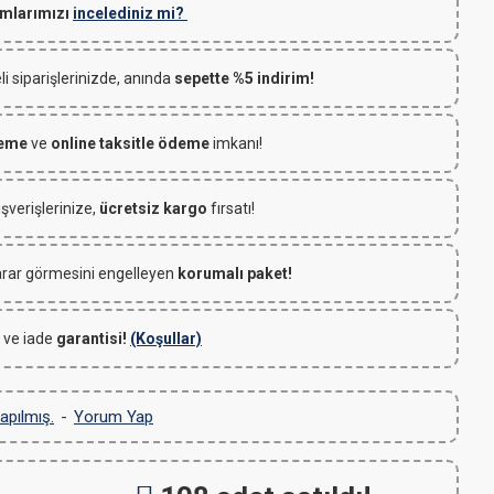
mlarımızı
incelediniz mi?
 siparişlerinizde, anında
sepette %5 indirim!
deme
ve
online taksitle ödeme
imkanı!
ışverişlerinize,
ücretsiz kargo
fırsatı!
rar görmesini engelleyen
korumalı paket!
 ve iade
garantisi!
(Koşullar)
apılmış.
-
Yorum Yap