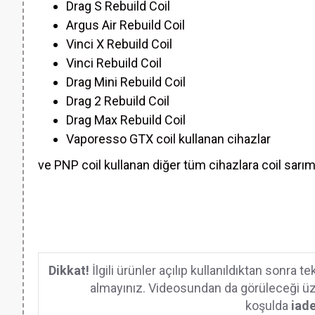
Drag S Rebuild Coil
Argus Air Rebuild Coil
Vinci X Rebuild Coil
Vinci Rebuild Coil
Drag Mini Rebuild Coil
Drag 2 Rebuild Coil
Drag Max Rebuild Coil
Vaporesso GTX coil kullanan cihazlar
ve PNP coil kullanan diğer tüm cihazlara coil sarımı
Dikkat!
İlgili ürünler açılıp kullanıldıktan sonr
almayınız. Videosundan da görüleceği üzere
koşulda
iad