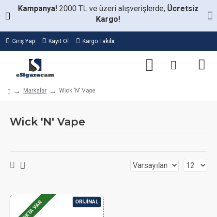
Kampanya!
2000 TL ve üzeri alışverişlerde,
Ücretsiz
Kargo!
Giriş Yap
Kayıt Ol
Kargo Takibi
Markalar
Wick 'N' Vape
Wick 'N' Vape
ORIJINAL
STOKTA VAR