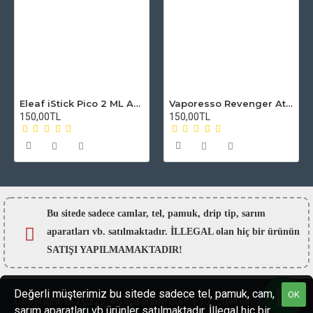
Eleaf iStick Pico 2 ML Atomizer Camı
Vaporesso Revenger Atomizer Camı
150,00TL
150,00TL
Bu sitede sadece camlar,
tel, pamuk, drip tip, sarım
aparatları vb. satılmaktadır. İLLEGAL olan hiç bir ürünün
SATIŞI YAPILMAMAKTADIR!
Değerli müşterimiz bu sitede sadece tel, pamuk, cam,
OK
Copyright © 2022 - esigaracam.com | Tüm hakları saklıdır.
sarım aparatları vb ürünler satılmaktadır. İllegal hiç bir