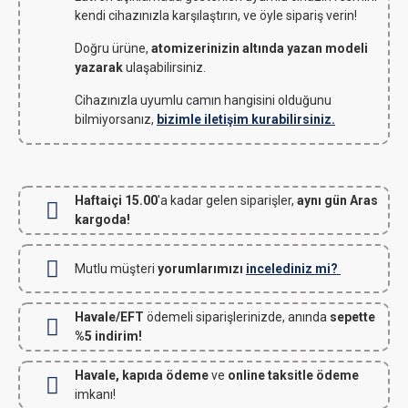
kendi cihazınızla karşılaştırın, ve öyle sipariş verin!
Doğru ürüne,
atomizerinizin altında yazan modeli
yazarak
ulaşabilirsiniz.
Cihazınızla uyumlu camın hangisini olduğunu
bilmiyorsanız,
bizimle iletişim kurabilirsiniz.
Haftaiçi 15.00
'a kadar gelen siparişler,
aynı gün Aras
kargoda!
Mutlu müşteri
yorumlarımızı
incelediniz mi?
Havale/EFT
ödemeli siparişlerinizde, anında
sepette
%5 indirim!
Havale, kapıda ödeme
ve
online taksitle ödeme
imkanı!