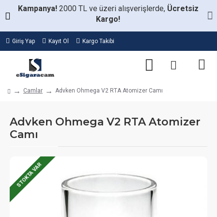
Kampanya!
2000 TL ve üzeri alışverişlerde,
Ücretsiz
Kargo!
Giriş Yap
Kayıt Ol
Kargo Takibi
Camlar
Advken Ohmega V2 RTA Atomizer Camı
Advken Ohmega V2 RTA Atomizer
Camı
STOKTA VAR