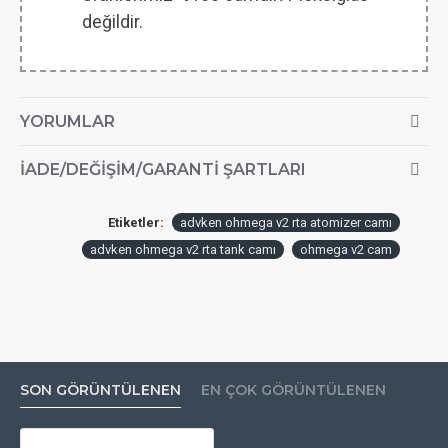
değildir.
YORUMLAR
İADE/DEĞIŞIM/GARANTI ŞARTLARI
Etiketler:
advken ohmega v2 rta atomizer camı
advken ohmega v2 rta tank camı
ohmega v2 cam
SON GÖRÜNTÜLENEN
EN ÇOK GÖRÜNTÜLENEN