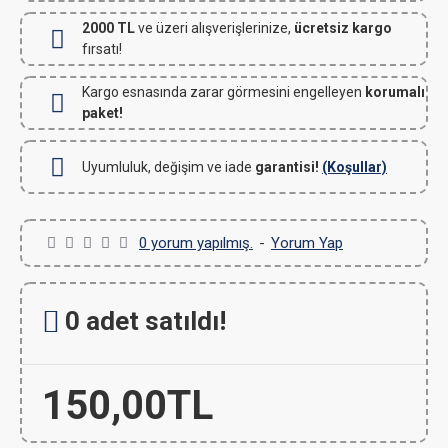
2000 TL
ve üzeri alışverişlerinize,
ücretsiz kargo
fırsatı!
Kargo esnasında zarar görmesini engelleyen
korumalı
paket!
Uyumluluk, değişim ve iade
garantisi!
(Koşullar)
0 yorum yapılmış.
-
Yorum Yap
0 adet satıldı!
150,00TL