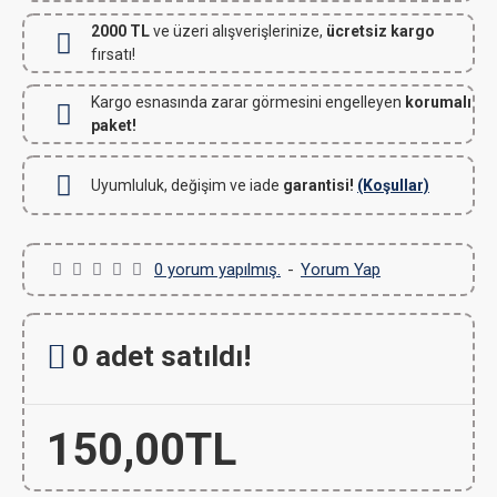
2000 TL
ve üzeri alışverişlerinize,
ücretsiz kargo
fırsatı!
Kargo esnasında zarar görmesini engelleyen
korumalı
paket!
Uyumluluk, değişim ve iade
garantisi!
(Koşullar)
0 yorum yapılmış.
-
Yorum Yap
0 adet satıldı!
150,00TL