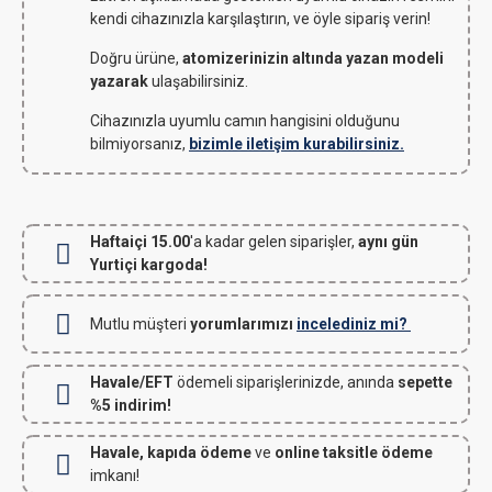
kendi cihazınızla karşılaştırın, ve öyle sipariş verin!
Doğru ürüne,
atomizerinizin altında yazan modeli
yazarak
ulaşabilirsiniz.
Cihazınızla uyumlu camın hangisini olduğunu
bilmiyorsanız,
bizimle iletişim kurabilirsiniz.
Haftaiçi 15.00
'a kadar gelen siparişler,
aynı gün
Yurtiçi kargoda!
Mutlu müşteri
yorumlarımızı
incelediniz mi?
Havale/EFT
ödemeli siparişlerinizde, anında
sepette
%5 indirim!
Havale, kapıda ödeme
ve
online taksitle ödeme
imkanı!