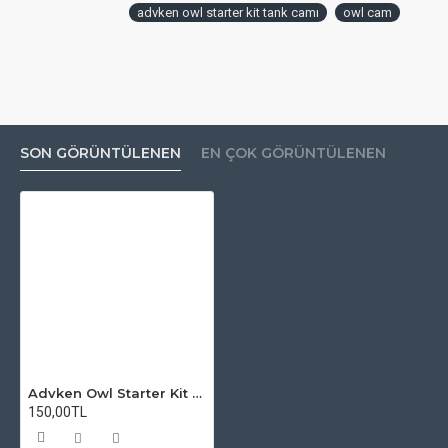
advken owl starter kit tank camı
owl cam
SON GÖRÜNTÜLENEN
EN ÇOK GÖRÜNTÜLENEN
Advken Owl Starter Kit Atomizer Camı
150,00TL