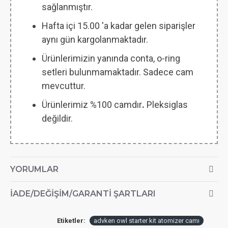
sağlanmıştır.
Hafta içi 15.00 'a kadar gelen siparişler
aynı gün kargolanmaktadır.
Ürünlerimizin yanında conta, o-ring
setleri bulunmamaktadır. Sadece cam
mevcuttur.
Ürünlerimiz %100 camdır
.
Pleksiglas
değildir.
YORUMLAR
İADE/DEĞIŞIM/GARANTI ŞARTLARI
Etiketler:
advken owl starter kit atomizer camı