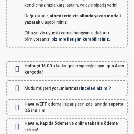
kendi cihazınızla karşılaştırın, ve öyle sipariş verin!
Doğru ürüne,
atomizerinizin altında yazan modeli
yazarak
ulaşabilirsiniz.
Cihazınızla uyumlu camın hangisini olduğunu
bilmiyorsanız,
bizimle iletişim kurabilirsiniz.
Haftaiçi 15.00
'a kadar gelen siparişler,
aynı gün Aras
kargoda!
Mutlu müşteri
yorumlarımızı
incelediniz mi?
Havale/EFT
ödemeli siparişlerinizde, anında
sepette
%5 indirim!
Havale, kapıda ödeme
ve
online taksitle ödeme
imkanı!