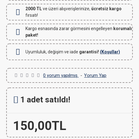
2000 TL
ve üzeri alışverişlerinize,
ücretsiz kargo
fırsatı!
Kargo esnasında zarar görmesini engelleyen
korumalı
paket!
Uyumluluk, değişim ve iade
garantisi!
(Koşullar)
0 yorum yapılmış.
-
Yorum Yap
1 adet satıldı!
150,00TL