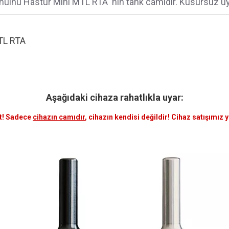
hulhu Hastur Mini MTL RTA 'nın tank camıdır. Kusursuz uy
TL RTA
Aşağıdaki cihaza rahatlıkla uyar:
t! Sadece
cihazın camıdır
, cihazın kendisi değildir! Cihaz satışımız 