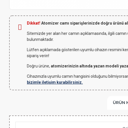
Dikkat!
Atomizer camı siparişlerinizde doğru ürünü a
Sitemizde yer alan her camın açıklamasında, ilgili camın
bulunmaktadır.
Lütfen açıklamada gösterilen uyumlu cihazın resmini kendi
sipariş verin!
Doğru ürüne,
atomizerinizin altında yazan modeli yaz
Cihazınızla uyumlu camın hangisini olduğunu bilmiyorsan
bizimle iletişim kurabilirsiniz.
ÜRÜN 