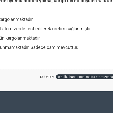
zde uyumlu modeli yoksa, kargo ücreti düşülerek tutar i
kargolanmaktadır.
 atomizerde test edilerek üretim sağlanmıştır.
 gün kargolanmaktadır.
 bulunmamaktadır. Sadece cam mevcuttur.
Etiketler:
cthulhu hastur mini mtl rta atomizer c