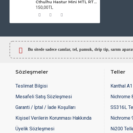
Cthulhu Hastur Mini MTL RTA Atomizer Camı
150,00TL
Bu sitede sadece camlar,
tel, pamuk, drip tip, sarım ap
Sözleşmeler
Teller
Teslimat Bilgisi
Kanthal A1 
Mesafeli Satış Sözleşmesi
Nichrome 8
Garanti / İptal / İade Koşulları
SS316L Te
Kişisel Verilerin Korunması Hakkında
Nichrome 9
Üyelik Sözleşmesi
Ni200 Tell