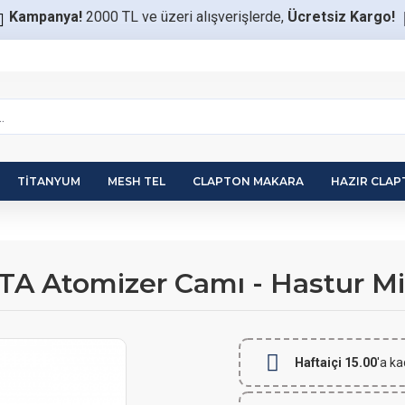
Kampanya!
2000 TL ve üzeri alışverişlerde,
Ücretsiz Kargo!
TITANYUM
MESH TEL
CLAPTON MAKARA
HAZIR CLA
RTA Atomizer Camı - Hastur 
Haftaiçi 15.00
'a ka