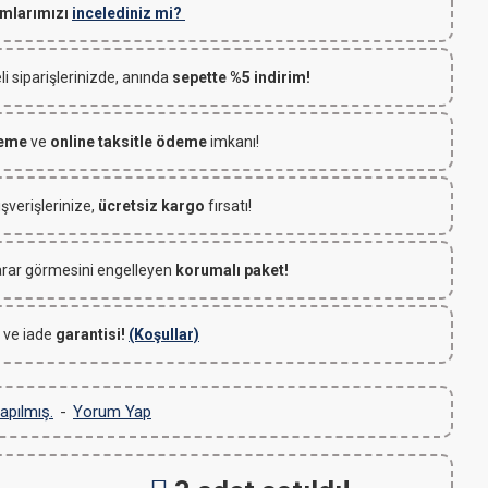
mlarımızı
incelediniz mi?
 siparişlerinizde, anında
sepette %5 indirim!
deme
ve
online taksitle ödeme
imkanı!
ışverişlerinize,
ücretsiz kargo
fırsatı!
rar görmesini engelleyen
korumalı paket!
 ve iade
garantisi!
(Koşullar)
apılmış.
-
Yorum Yap