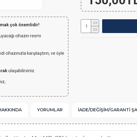
150,00T
lmak çok önemlidir!
 uyacağı cihazın resmi
 cihazınızla karşılaştırın, ve öyle
arak
ulaşabilirsiniz.
ız,
HAKKINDA
YORUMLAR
İADE/DEĞIŞIM/GARANTI Ş