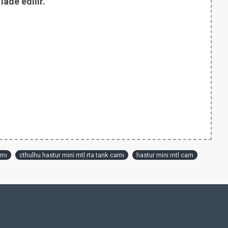
ade edilir.
amı
cthulhu hastur mini mtl rta tank camı
hastur mini mtl cam