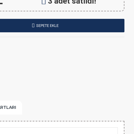
L
3 adet satıldı!
SEPETE EKLE
ARTLARI