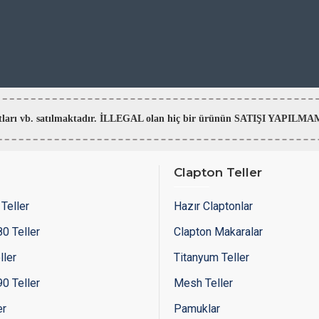
aratları vb. satılmaktadır. İLLEGAL olan hiç bir ürünün SATIŞI YAPI
Clapton Teller
Teller
Hazır Claptonlar
0 Teller
Clapton Makaralar
ller
Titanyum Teller
0 Teller
Mesh Teller
er
Pamuklar