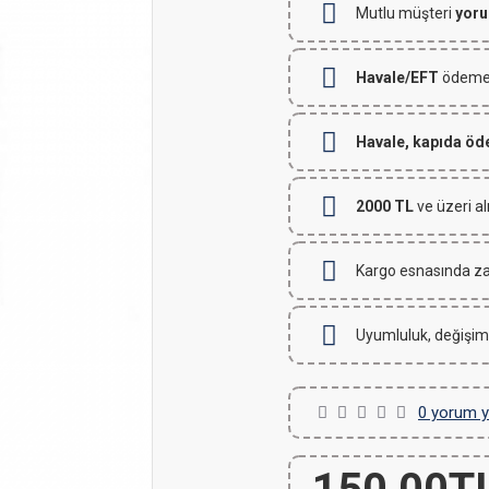
Mutlu müşteri
yoru
Havale/EFT
ödemeli
Havale, kapıda ö
2000 TL
ve üzeri al
Kargo esnasında za
Uyumluluk, değişim
0 yorum y