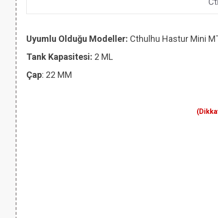
Ct
Uyumlu Olduğu Modeller:
Cthulhu Hastur Mini M
Tank Kapasitesi:
2 ML
Çap
: 22 MM
(Dikka