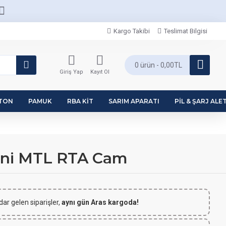
Kargo Takibi
Teslimat Bilgisi
0 ürün - 0,00TL
Giriş Yap
Kayıt Ol
PTON
PAMUK
RBA KIT
SARIM APARATI
PIL & ŞARJ ALET
Mini MTL RTA Cam
dar gelen siparişler,
aynı gün Aras kargoda!