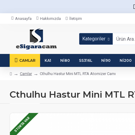
Anasayfa
Hakkımızda
İletişim
Kategoriler
CAMLAR
KA1
NI80
SS316L
NI90
NI200
Camlar
Cthulhu Hastur Mini MTL RTA Atomizer Camı
Cthulhu Hastur Mini MTL 
STOKTA VAR