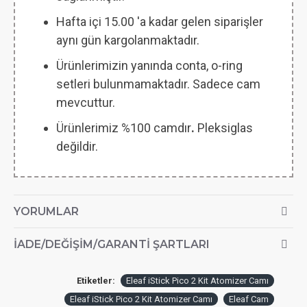
Hafta içi 15.00 'a kadar gelen siparişler
aynı gün kargolanmaktadır.
Ürünlerimizin yanında conta, o-ring
setleri bulunmamaktadır. Sadece cam
mevcuttur.
Ürünlerimiz %100 camdır
.
Pleksiglas
değildir.
YORUMLAR
İADE/DEĞIŞIM/GARANTI ŞARTLARI
Etiketler:
Eleaf iStick Pico 2 Kit Atomizer Camı
Eleaf iStick Pico 2 Kit Atomizer Camı
Eleaf Cam