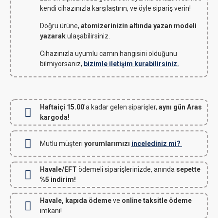
kendi cihazınızla karşılaştırın, ve öyle sipariş verin!
Doğru ürüne,
atomizerinizin altında yazan modeli
yazarak
ulaşabilirsiniz.
Cihazınızla uyumlu camın hangisini olduğunu
bilmiyorsanız,
bizimle iletişim kurabilirsiniz.
Haftaiçi 15.00
'a kadar gelen siparişler,
aynı gün Aras
kargoda!
Mutlu müşteri
yorumlarımızı
incelediniz mi?
Havale/EFT
ödemeli siparişlerinizde, anında
sepette
%5 indirim!
Havale, kapıda ödeme
ve
online taksitle ödeme
imkanı!