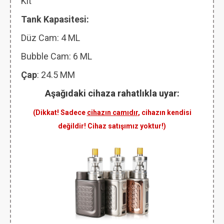
Kit
Tank Kapasitesi:
Düz Cam: 4 ML
Bubble Cam: 6 ML
Çap
: 24.5 MM
Aşağıdaki cihaza rahatlıkla uyar:
(Dikkat! Sadece
cihazın camıdır
, cihazın kendisi
değildir! Cihaz satışımız yoktur!)