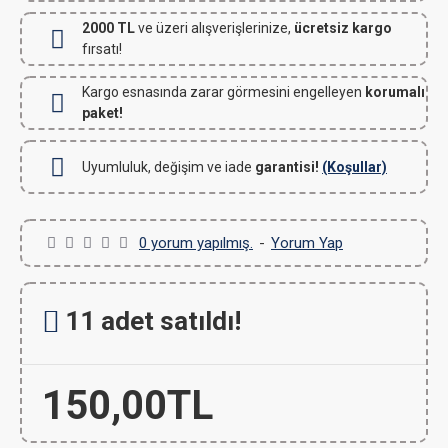
2000 TL
ve üzeri alışverişlerinize,
ücretsiz kargo
fırsatı!
Kargo esnasında zarar görmesini engelleyen
korumalı
paket!
Uyumluluk, değişim ve iade
garantisi!
(Koşullar)
0 yorum yapılmış.
-
Yorum Yap
11 adet satıldı!
150,00TL