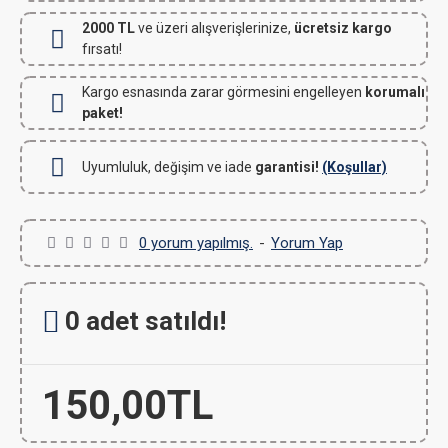
2000 TL
ve üzeri alışverişlerinize,
ücretsiz kargo
fırsatı!
Kargo esnasında zarar görmesini engelleyen
korumalı
paket!
Uyumluluk, değişim ve iade
garantisi!
(Koşullar)
0 yorum yapılmış.
-
Yorum Yap
0 adet satıldı!
150,00TL