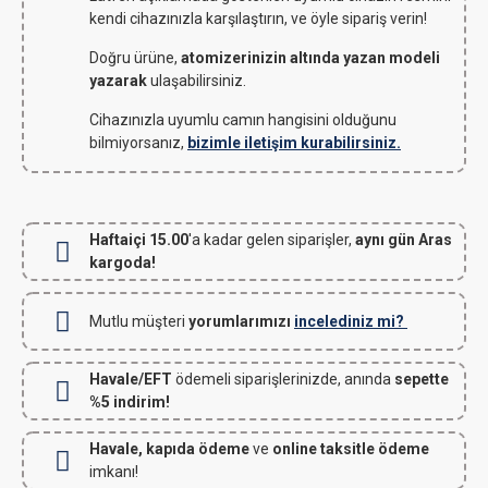
kendi cihazınızla karşılaştırın, ve öyle sipariş verin!
Doğru ürüne,
atomizerinizin altında yazan modeli
yazarak
ulaşabilirsiniz.
Cihazınızla uyumlu camın hangisini olduğunu
bilmiyorsanız,
bizimle iletişim kurabilirsiniz.
Haftaiçi 15.00
'a kadar gelen siparişler,
aynı gün Aras
kargoda!
Mutlu müşteri
yorumlarımızı
incelediniz mi?
Havale/EFT
ödemeli siparişlerinizde, anında
sepette
%5 indirim!
Havale, kapıda ödeme
ve
online taksitle ödeme
imkanı!