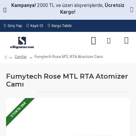
Kampanya!
2000 TL ve üzeri alışverişlerde,
Ücretsiz
Kargo!
Giriş Yap
Kayıt Ol
Kargo Takibi
Camlar
Fumytech Rose MTL RTA Atomizer Camı
Fumytech Rose MTL RTA Atomizer
Camı
STOKTA VAR