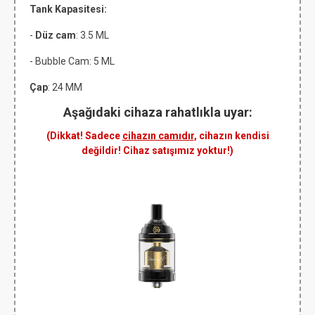
Tank Kapasitesi:
-
Düz cam
: 3.5 ML
- Bubble Cam: 5 ML
Çap
: 24 MM
Aşağıdaki cihaza rahatlıkla uyar:
(Dikkat! Sadece
cihazın camıdır
, cihazın kendisi
değildir! Cihaz satışımız yoktur!)