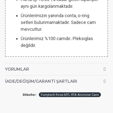
aynı gün kargolanmaktadır.
Ürünlerimizin yanında conta, o-ring
setleri bulunmamaktadır. Sadece cam
mevcuttur.
Ürünlerimiz %100 camdır
.
Pleksiglas
değildir.
YORUMLAR
İADE/DEĞIŞIM/GARANTI ŞARTLARI
Etiketler:
Fumytech Rose MTL RTA Atomizer Camı