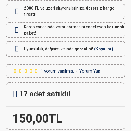
2000 TL
ve üzeri alışverişlerinize,
ücretsiz kargo
fırsatı!
Kargo esnasında zarar görmesini engelleyen
korumalı
paket!
Uyumluluk, değişim ve iade
garantisi!
(Koşullar)
1 yorum yapılmış.
-
Yorum Yap
17 adet satıldı!
150,00TL