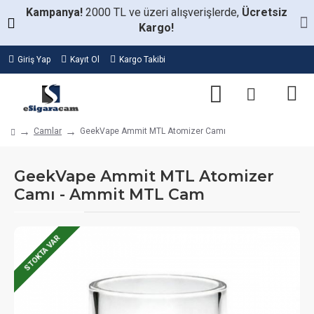
Kampanya!
2000 TL ve üzeri alışverişlerde,
Ücretsiz
Kargo!
Giriş Yap
Kayıt Ol
Kargo Takibi
Camlar
GeekVape Ammit MTL Atomizer Camı
GeekVape Ammit MTL Atomizer
Camı - Ammit MTL Cam
STOKTA VAR