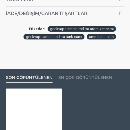
İADE/DEĞIŞIM/GARANTI ŞARTLARI
Etiketler:
geekvape ammit mtl rta atomizer camı
geekvape ammit mtl rta tank camı
ammit mtl cam
SON GÖRÜNTÜLENEN
EN ÇOK GÖRÜNTÜLENEN