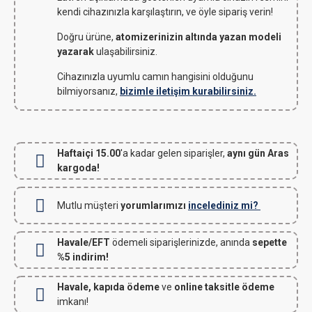
kendi cihazınızla karşılaştırın, ve öyle sipariş verin!
Doğru ürüne,
atomizerinizin altında yazan modeli
yazarak
ulaşabilirsiniz.
Cihazınızla uyumlu camın hangisini olduğunu
bilmiyorsanız,
bizimle iletişim kurabilirsiniz.
Haftaiçi 15.00
'a kadar gelen siparişler,
aynı gün Aras
kargoda!
Mutlu müşteri
yorumlarımızı
incelediniz mi?
Havale/EFT
ödemeli siparişlerinizde, anında
sepette
%5 indirim!
Havale, kapıda ödeme
ve
online taksitle ödeme
imkanı!