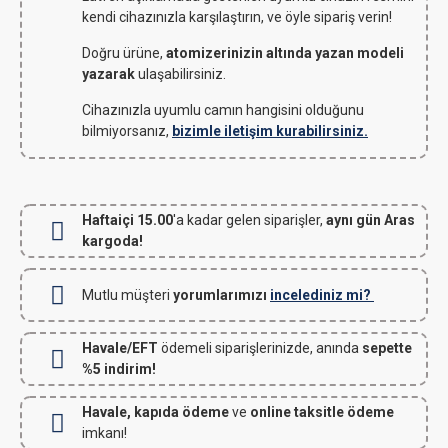
kendi cihazınızla karşılaştırın, ve öyle sipariş verin!
Doğru ürüne,
atomizerinizin altında yazan modeli
yazarak
ulaşabilirsiniz.
Cihazınızla uyumlu camın hangisini olduğunu
bilmiyorsanız,
bizimle iletişim kurabilirsiniz.
Haftaiçi 15.00
'a kadar gelen siparişler,
aynı gün Aras
kargoda!
Mutlu müşteri
yorumlarımızı
incelediniz mi?
Havale/EFT
ödemeli siparişlerinizde, anında
sepette
%5 indirim!
Havale, kapıda ödeme
ve
online taksitle ödeme
imkanı!