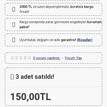
2000 TL
ve üzeri alışverişlerinize,
ücretsiz kargo
fırsatı!
Kargo esnasında zarar görmesini engelleyen
korumalı
paket!
Uyumluluk, değişim ve iade
garantisi!
(Koşullar)
0 yorum yapılmış.
-
Yorum Yap
3 adet satıldı!
150,00TL