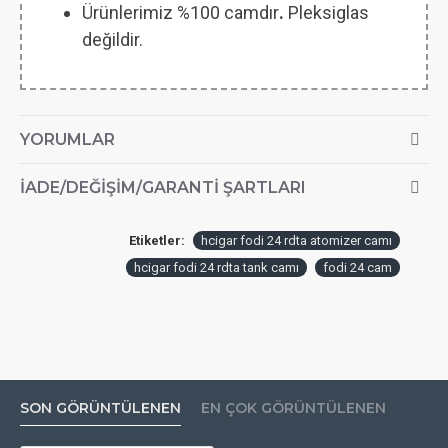
Ürünlerimiz %100 camdır
.
Pleksiglas
değildir.
YORUMLAR
İADE/DEĞIŞIM/GARANTI ŞARTLARI
Etiketler:
hcigar fodi 24 rdta atomizer camı
hcigar fodi 24 rdta tank camı
fodi 24 cam
SON GÖRÜNTÜLENEN
EN ÇOK GÖRÜNTÜLENEN