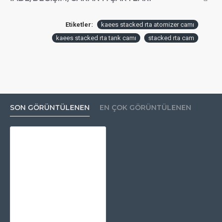
Etiketler:
kaees stacked rta atomizer camı
kaees stacked rta tank camı
stacked rta cam
SON GÖRÜNTÜLENEN
EN ÇOK GÖRÜNTÜLENEN