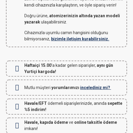
kendi cihazınızla karşılaştırın, ve öyle sipariş verin!
Doğru ürüne,
atomizerinizin altında yazan modeli
yazarak
ulaşabilirsiniz.
Cihazınızla uyumlu camın hangisini olduğunu
bilmiyorsanız,
bizimle iletişim kurabilirsiniz.
Haftaiçi 15.00
'a kadar gelen siparişler,
aynı gün
Yurtiçi kargoda!
Mutlu müşteri
yorumlarımızı
incelediniz mi?
Havale/EFT
ödemeli siparişlerinizde, anında
sepette
%5 indirim!
Havale, kapıda ödeme
ve
online taksitle ödeme
imkanı!