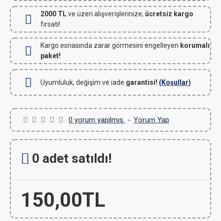
2000 TL
ve üzeri alışverişlerinize,
ücretsiz kargo
fırsatı!
Kargo esnasında zarar görmesini engelleyen
korumalı
paket!
Uyumluluk, değişim ve iade
garantisi!
(Koşullar)
0 yorum yapılmış.
-
Yorum Yap
0 adet satıldı!
150,00TL