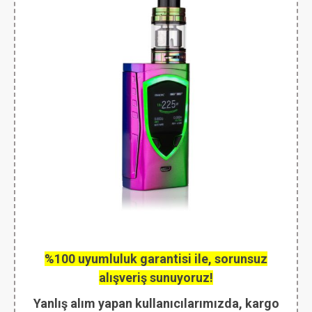
%100 uyumluluk garantisi ile, sorunsuz
alışveriş sunuyoruz!
Yanlış alım yapan kullanıcılarımızda, kargo