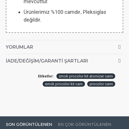
mevcuttur.
Ürünlerimiz %100 camdır
.
Pleksiglas
değildir.
YORUMLAR
İADE/DEĞIŞIM/GARANTI ŞARTLARI
Etiketler:
smok procolor kit atomizer camı
smok procolor kit cam
procolor cami
SON GÖRÜNTÜLENEN
EN ÇOK GÖRÜNTÜLENEN