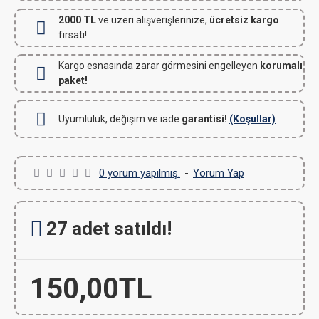
2000 TL
ve üzeri alışverişlerinize,
ücretsiz kargo
fırsatı!
Kargo esnasında zarar görmesini engelleyen
korumalı
paket!
Uyumluluk, değişim ve iade
garantisi!
(Koşullar)
0 yorum yapılmış.
-
Yorum Yap
27 adet satıldı!
150,00TL