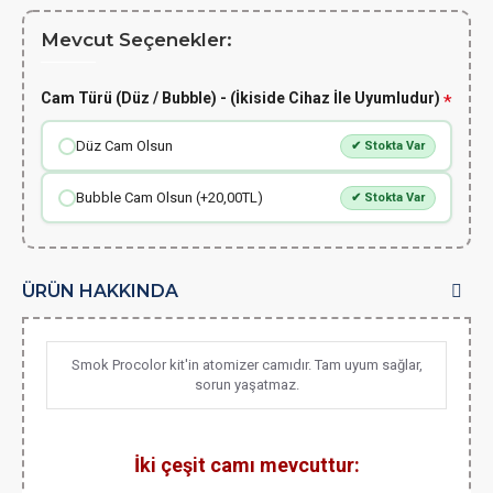
Mevcut Seçenekler:
Cam Türü (Düz / Bubble) - (İkiside Cihaz İle Uyumludur)
Düz Cam Olsun
✔ Stokta Var
Bubble Cam Olsun (+20,00TL)
✔ Stokta Var
ÜRÜN HAKKINDA
Smok Procolor kit'in atomizer camıdır. Tam uyum sağlar,
sorun yaşatmaz.
İki çeşit camı mevcuttur: