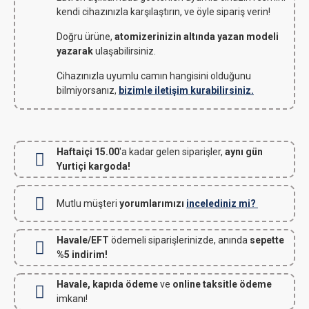
kendi cihazınızla karşılaştırın, ve öyle sipariş verin!
Doğru ürüne,
atomizerinizin altında yazan modeli
yazarak
ulaşabilirsiniz.
Cihazınızla uyumlu camın hangisini olduğunu
bilmiyorsanız,
bizimle iletişim kurabilirsiniz.
Haftaiçi 15.00
'a kadar gelen siparişler,
aynı gün
Yurtiçi kargoda!
Mutlu müşteri
yorumlarımızı
incelediniz mi?
Havale/EFT
ödemeli siparişlerinizde, anında
sepette
%5 indirim!
Havale, kapıda ödeme
ve
online taksitle ödeme
imkanı!