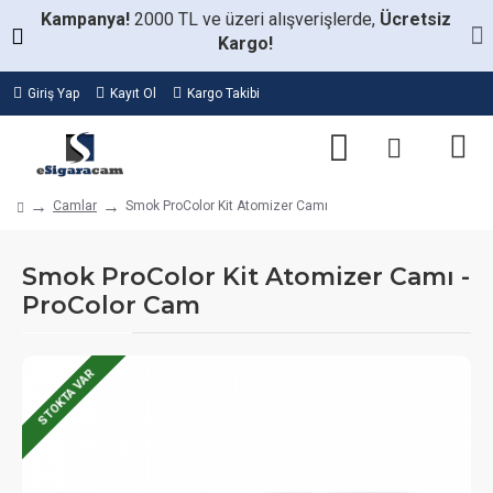
Kampanya!
2000 TL ve üzeri alışverişlerde,
Ücretsiz
Kargo!
Giriş Yap
Kayıt Ol
Kargo Takibi
Camlar
Smok ProColor Kit Atomizer Camı
Smok ProColor Kit Atomizer Camı -
ProColor Cam
STOKTA VAR