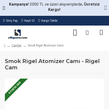
Kampanya!
2000 TL ve üzeri alışverişlerde,
Ücretsiz
Kargo!
Giriş Yap
Kayıt Ol
Kargo Takibi
Camlar
Smok Rigel Atomizer Camı
Smok Rigel Atomizer Camı - Rigel
Cam
STOKTA VAR