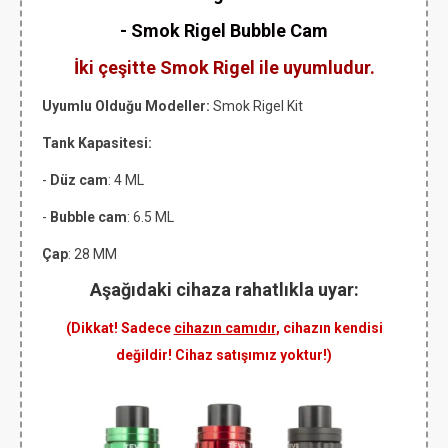
-
Smok Rigel
Bubble Cam
İki çeşitte Smok Rigel ile uyumludur.
Uyumlu Olduğu Modeller:
Smok Rigel Kit
Tank Kapasitesi:
-
Düz cam
: 4 ML
-
Bubble cam
: 6.5 ML
Çap
: 28 MM
Aşağıdaki cihaza rahatlıkla uyar:
(Dikkat! Sadece
cihazın camıdır
, cihazın kendisi
değildir! Cihaz satışımız yoktur!)