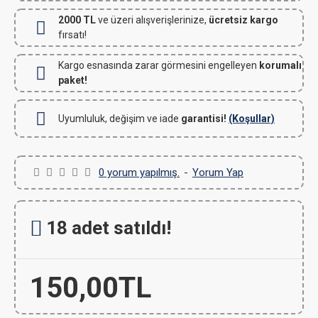
2000 TL
ve üzeri alışverişlerinize,
ücretsiz kargo
fırsatı!
Kargo esnasında zarar görmesini engelleyen
korumalı
paket!
Uyumluluk, değişim ve iade
garantisi!
(Koşullar)
0 yorum yapılmış.
-
Yorum Yap
18 adet satıldı!
150,00TL