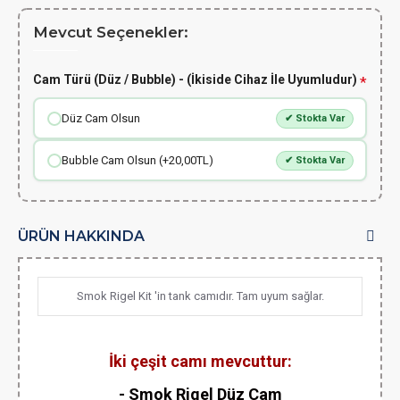
Mevcut Seçenekler:
Cam Türü (Düz / Bubble) - (İkiside Cihaz İle Uyumludur)
Düz Cam Olsun
✔ Stokta Var
Bubble Cam Olsun (+20,00TL)
✔ Stokta Var
ÜRÜN HAKKINDA
Smok Rigel Kit 'in tank camıdır. Tam uyum sağlar.
İki çeşit camı mevcuttur:
- Smok Rigel Düz Cam