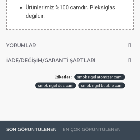
Ürünlerimiz %100 camdır
.
Pleksiglas
değildir.
YORUMLAR
İADE/DEĞIŞIM/GARANTI ŞARTLARI
Etiketler:
smok rigel atomizer camı
smok rigel düz cam
smok rigel bubble cam
SON GÖRÜNTÜLENEN
EN ÇOK GÖRÜNTÜLENEN