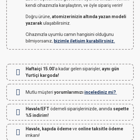
kendi cihazınızla karşılaştırın, ve öyle sipariş verin!
Doğru ürüne,
atomizerinizin altında yazan modeli
yazarak
ulaşabilirsiniz.
Cihazınızla uyumlu camın hangisini olduğunu
bilmiyorsanız,
bizimle iletişim kurabilirsiniz.
Haftaiçi 15.00
'a kadar gelen siparişler,
aynı gün
Yurtiçi kargoda!
Mutlu müşteri
yorumlarımızı
incelediniz mi?
Havale/EFT
ödemeli siparişlerinizde, anında
sepette
%5 indirim!
Havale, kapıda ödeme
ve
online taksitle ödeme
imkanı!