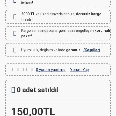
imkanı!
2000 TL
ve üzeri alışverişlerinize,
ücretsiz kargo
fırsatı!
Kargo esnasında zarar görmesini engelleyen
korumalı
paket!
Uyumluluk, değişim ve iade
garantisi!
(Koşullar)
0 yorum yapılmış.
-
Yorum Yap
0 adet satıldı!
150,00TL