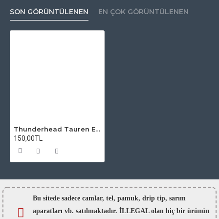
SON GÖRÜNTÜLENEN
EN ÇOK GÖRÜNTÜLENEN
Thunderhead Tauren Elite Pro MTL RTA Atomizer Camı
150,00TL
Bu sitede sadece camlar,
tel, pamuk, drip tip, sarım
aparatları vb. satılmaktadır. İLLEGAL olan hiç bir ürünün