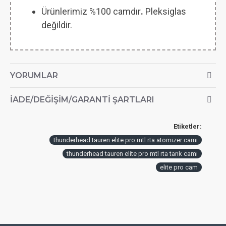
Ürünlerimiz %100 camdır
.
Pleksiglas
değildir.
YORUMLAR
İADE/DEĞIŞIM/GARANTI ŞARTLARI
Etiketler:
thunderhead tauren elite pro mtl rta atomizer camı
thunderhead tauren elite pro mtl rta tank camı
elite pro cam