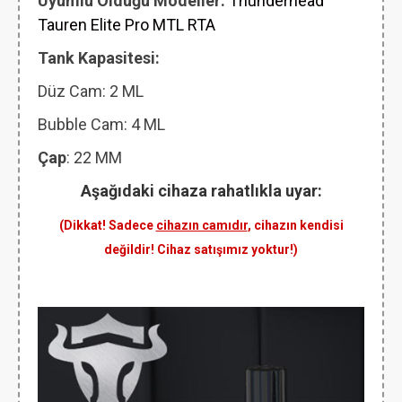
Uyumlu Olduğu Modeller:
Thunderhead
Tauren Elite Pro MTL RTA
Tank Kapasitesi:
Düz Cam: 2
ML
Bubble Cam: 4 ML
Çap
: 22 MM
Aşağıdaki cihaza rahatlıkla uyar:
(Dikkat! Sadece
cihazın camıdır
, cihazın kendisi
değildir! Cihaz satışımız yoktur!)