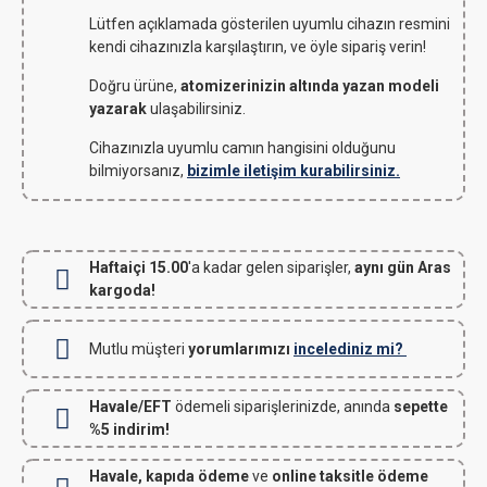
Lütfen açıklamada gösterilen uyumlu cihazın resmini
kendi cihazınızla karşılaştırın, ve öyle sipariş verin!
Doğru ürüne,
atomizerinizin altında yazan modeli
yazarak
ulaşabilirsiniz.
Cihazınızla uyumlu camın hangisini olduğunu
bilmiyorsanız,
bizimle iletişim kurabilirsiniz.
Haftaiçi 15.00
'a kadar gelen siparişler,
aynı gün Aras
kargoda!
Mutlu müşteri
yorumlarımızı
incelediniz mi?
Havale/EFT
ödemeli siparişlerinizde, anında
sepette
%5 indirim!
Havale, kapıda ödeme
ve
online taksitle ödeme