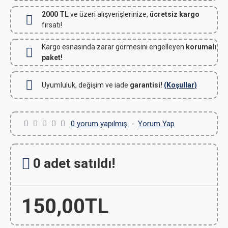
2000 TL
ve üzeri alışverişlerinize,
ücretsiz kargo
fırsatı!
Kargo esnasında zarar görmesini engelleyen
korumalı
paket!
Uyumluluk, değişim ve iade
garantisi!
(Koşullar)
0 yorum yapılmış.
-
Yorum Yap
0 adet satıldı!
150,00TL