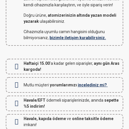
kendi cihazınızla karşılaştırın, ve öyle sipariş verin!
Doğru ürüne,
atomizerinizin altında yazan modeli
yazarak
ulaşabilirsiniz.
Cihazınızla uyumlu camın hangisini olduğunu
bilmiyorsanız,
bizimle iletişim kurabilirsiniz.
Haftaiçi 15.00
'a kadar gelen siparişler,
aynı gün Aras
kargoda!
Mutlu müşteri
yorumlarımızı
incelediniz mi?
Havale/EFT
ödemeli siparişlerinizde, anında
sepette
%5 indirim!
Havale, kapıda ödeme
ve
online taksitle ödeme
imkanı!