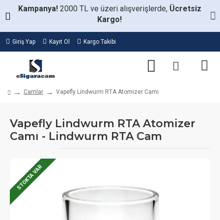
Kampanya!
2000 TL ve üzeri alışverişlerde,
Ücretsiz
Kargo!
Giriş Yap
Kayıt Ol
Kargo Takibi
Camlar
Vapefly Lindwurm RTA Atomizer Camı
Vapefly Lindwurm RTA Atomizer
Camı - Lindwurm RTA Cam
STOKTA VAR