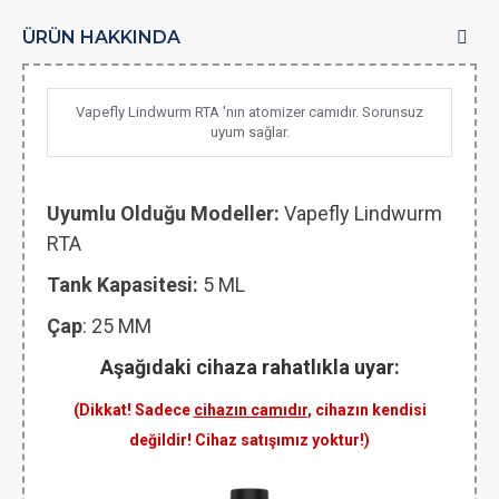
ÜRÜN HAKKINDA
Vapefly Lindwurm RTA 'nın atomizer camıdır. Sorunsuz
uyum sağlar.
Uyumlu Olduğu Modeller:
Vapefly Lindwurm
RTA
Tank Kapasitesi:
5 ML
Çap
: 25 MM
Aşağıdaki cihaza rahatlıkla uyar:
(Dikkat! Sadece
cihazın camıdır
, cihazın kendisi
değildir! Cihaz satışımız yoktur!)