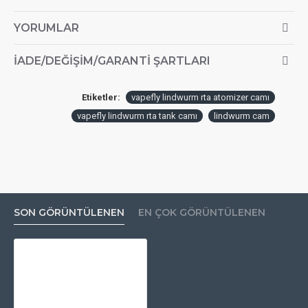
YORUMLAR
İADE/DEĞIŞIM/GARANTI ŞARTLARI
Etiketler:
vapefly lindwurm rta atomizer camı
vapefly lindwurm rta tank camı
lindwurm cam
SON GÖRÜNTÜLENEN
EN ÇOK GÖRÜNTÜLENEN