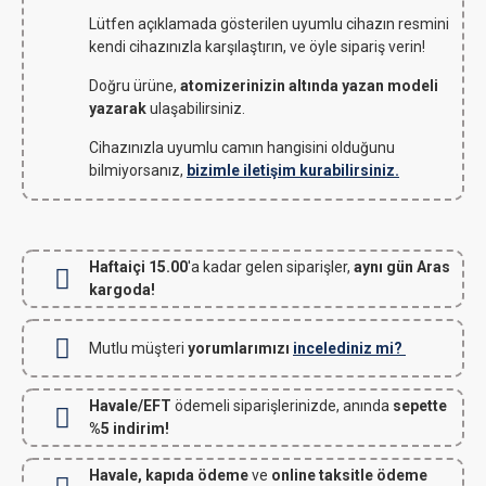
Lütfen açıklamada gösterilen uyumlu cihazın resmini
kendi cihazınızla karşılaştırın, ve öyle sipariş verin!
Doğru ürüne,
atomizerinizin altında yazan modeli
yazarak
ulaşabilirsiniz.
Cihazınızla uyumlu camın hangisini olduğunu
bilmiyorsanız,
bizimle iletişim kurabilirsiniz.
Haftaiçi 15.00
'a kadar gelen siparişler,
aynı gün Aras
kargoda!
Mutlu müşteri
yorumlarımızı
incelediniz mi?
Havale/EFT
ödemeli siparişlerinizde, anında
sepette
%5 indirim!
Havale, kapıda ödeme
ve
online taksitle ödeme