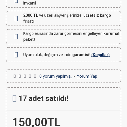
imkanı!
2000 TL
ve üzeri alışverişlerinize,
ücretsiz kargo
fırsatı!
Kargo esnasında zarar görmesini engelleyen
korumalı
paket!
Uyumluluk, değişim ve iade
garantisi!
(Koşullar)
0 yorum yapılmış.
-
Yorum Yap
17 adet satıldı!
150,00TL