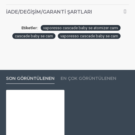
İADE/DEĞIŞIM/GARANTI ŞARTLARI
Etiketler:
vaporesso cascade baby se atomizer camı
cascade baby se cam
vaporesso cascade baby se cam
SON GÖRÜNTÜLENEN
EN ÇOK GÖRÜNTÜLENEN