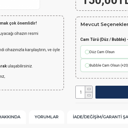
150,00T
lmak çok önemlidir!
Mevcut Seçenekler
 uyacağı cihazın resmi
Cam Türü (Düz / Bubble) -
 cihazınızla karşılaştırın, ve öyle
Düz Cam Olsun
Bubble Cam Olsun (+20
arak
ulaşabilirsiniz.
ız,
HAKKINDA
YORUMLAR
İADE/DEĞIŞIM/GARANTI Ş