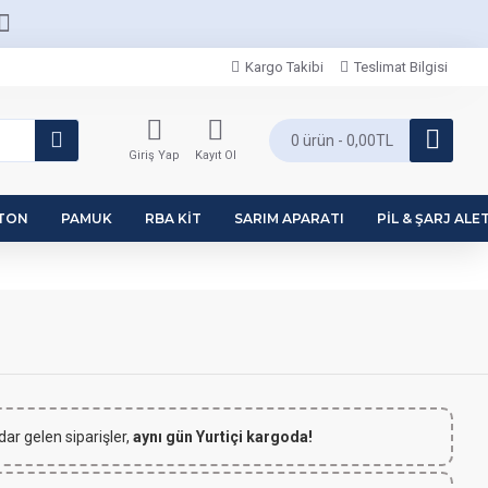
Kargo Takibi
Teslimat Bilgisi
0 ürün - 0,00TL
Giriş Yap
Kayıt Ol
PTON
PAMUK
RBA KIT
SARIM APARATI
PIL & ŞARJ ALET
dar gelen siparişler,
aynı gün Yurtiçi kargoda!