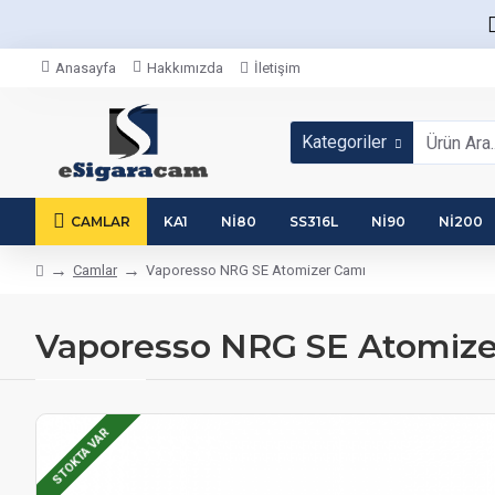
Anasayfa
Hakkımızda
İletişim
Kategoriler
CAMLAR
KA1
NI80
SS316L
NI90
NI200
Camlar
Vaporesso NRG SE Atomizer Camı
Vaporesso NRG SE Atomize
STOKTA VAR