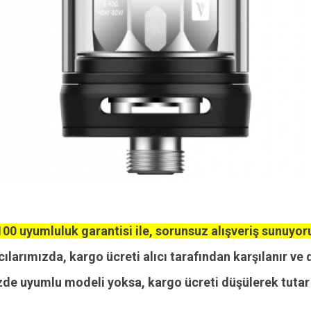
00 uyumluluk garantisi ile, sorunsuz alışveriş sunuyor
cılarımızda, kargo ücreti alıcı tarafından karşılanır ve 
zde uyumlu modeli yoksa, kargo ücreti düşülerek tutar i