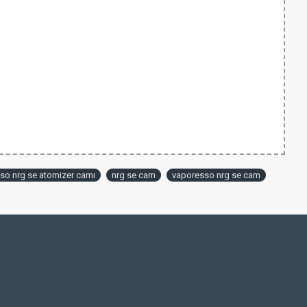
so nrg se atomizer camı
nrg se cam
vaporesso nrg se cam