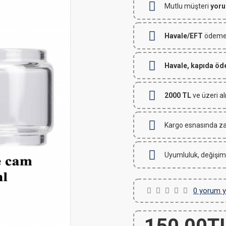
Mutlu müşteri
yoru
Havale/EFT
ödemeli
Havale, kapıda ö
2000 TL
ve üzeri al
Kargo esnasında za
Uyumluluk, değişim
0 yorum y