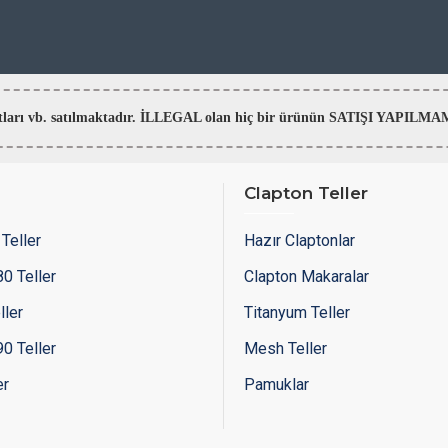
aratları vb. satılmaktadır. İLLEGAL olan hiç bir ürünün SATIŞI YAPI
Clapton Teller
Teller
Hazır Claptonlar
0 Teller
Clapton Makaralar
ller
Titanyum Teller
0 Teller
Mesh Teller
er
Pamuklar