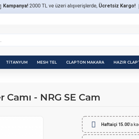
Kampanya!
2000 TL ve üzeri alışverişlerde,
Ücretsiz Kargo!
TITANYUM
MESH TEL
CLAPTON MAKARA
HAZIR CLA
r Camı - NRG SE Cam
Haftaiçi 15.00
'a ka