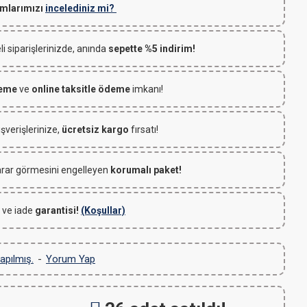
mlarımızı
incelediniz mi?
 siparişlerinizde, anında
sepette %5 indirim!
deme
ve
online taksitle ödeme
imkanı!
ışverişlerinize,
ücretsiz kargo
fırsatı!
rar görmesini engelleyen
korumalı paket!
 ve iade
garantisi!
(Koşullar)
apılmış.
-
Yorum Yap