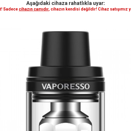
Aşağıdaki cihaza rahatlıkla uyar:
t! Sadece
cihazın camıdır
, cihazın kendisi değildir! Cihaz satışımız 