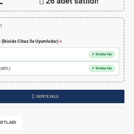
L
26 adet satıldı!
:
 (İkiside Cihaz İle Uyumludur)
✔ Stokta Var
,00TL)
✔ Stokta Var
SEPETE EKLE
ARTLARI