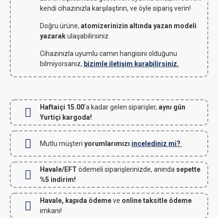
kendi cihazınızla karşılaştırın, ve öyle sipariş verin!
Doğru ürüne,
atomizerinizin altında yazan modeli
yazarak
ulaşabilirsiniz.
Cihazınızla uyumlu camın hangisini olduğunu
bilmiyorsanız,
bizimle iletişim kurabilirsiniz.
Haftaiçi 15.00
'a kadar gelen siparişler,
aynı gün
Yurtiçi kargoda!
Mutlu müşteri
yorumlarımızı
incelediniz mi?
Havale/EFT
ödemeli siparişlerinizde, anında
sepette
%5 indirim!
Havale, kapıda ödeme
ve
online taksitle ödeme
imkanı!