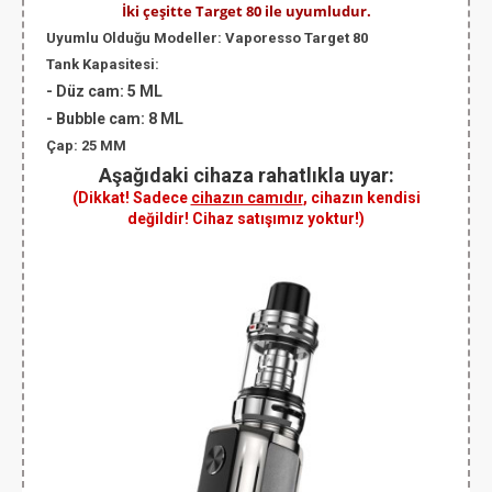
İki çeşitte Target 80 ile uyumludur.
Uyumlu Olduğu Modeller:
Vaporesso Target 80
Tank Kapasitesi:
-
Düz cam
: 5 ML
-
Bubble cam
: 8 ML
Çap
: 25 MM
Aşağıdaki cihaza rahatlıkla uyar:
(Dikkat! Sadece
cihazın camıdır
, cihazın kendisi
değildir! Cihaz satışımız yoktur!)