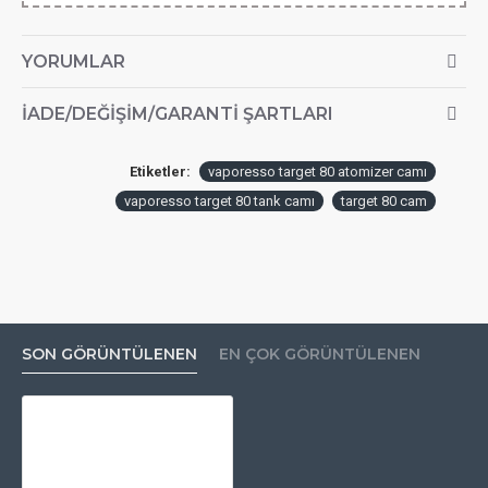
YORUMLAR
İADE/DEĞIŞIM/GARANTI ŞARTLARI
Etiketler:
vaporesso target 80 atomizer camı
vaporesso target 80 tank camı
target 80 cam
SON GÖRÜNTÜLENEN
EN ÇOK GÖRÜNTÜLENEN