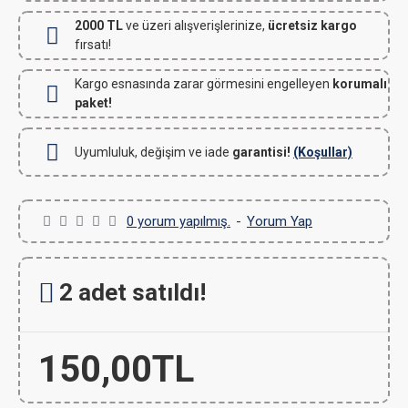
2000 TL
ve üzeri alışverişlerinize,
ücretsiz kargo
fırsatı!
Kargo esnasında zarar görmesini engelleyen
korumalı
paket!
Uyumluluk, değişim ve iade
garantisi!
(Koşullar)
0 yorum yapılmış.
-
Yorum Yap
2 adet satıldı!
150,00TL