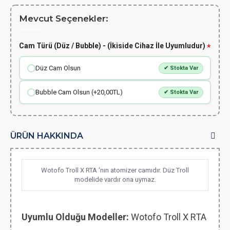
Mevcut Seçenekler:
Cam Türü (Düz / Bubble) - (İkiside Cihaz İle Uyumludur)
Düz Cam Olsun
✔ Stokta Var
Bubble Cam Olsun (+20,00TL)
✔ Stokta Var
ÜRÜN HAKKINDA
Wotofo Troll X RTA 'nın atomizer camıdır. Düz Troll
modelide vardır ona uymaz.
Uyumlu Olduğu Modeller:
Wotofo Troll X RTA