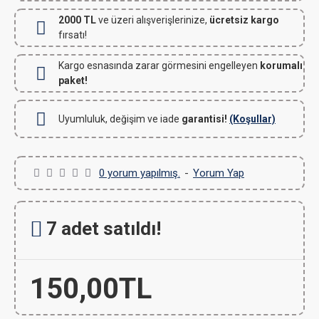
2000 TL
ve üzeri alışverişlerinize,
ücretsiz kargo
fırsatı!
Kargo esnasında zarar görmesini engelleyen
korumalı
paket!
Uyumluluk, değişim ve iade
garantisi!
(Koşullar)
0 yorum yapılmış.
-
Yorum Yap
7 adet satıldı!
150,00TL