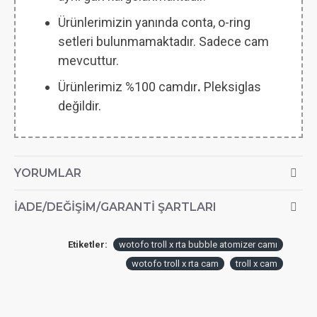
Ürünlerimizin yanında conta, o-ring
setleri bulunmamaktadır. Sadece cam
mevcuttur.
Ürünlerimiz %100 camdır
.
Pleksiglas
değildir.
YORUMLAR
İADE/DEĞIŞIM/GARANTI ŞARTLARI
Etiketler:
wotofo troll x rta bubble atomizer camı
wotofo troll x rta cam
troll x cam