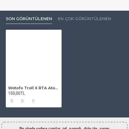
SON GÖRÜNTÜLENEN
EN ÇOK GÖRÜNTÜLENEN
Wotofo Troll X RTA Atomizer Camı
150,00TL
Bu sitede sadece camlar,
tel, pamuk, drip tip, sarım