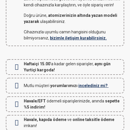
kendi cihazınızla karşılaştırın, ve öyle sipariş verin!
Doğru ürüne,
atomizerinizin altında yazan modeli
yazarak
ulaşabilirsiniz.
Cihazınızla uyumlu camın hangisini olduğunu
bilmiyorsanız,
bizimle iletişim kurabilirsiniz.
Haftaiçi 15.00
'a kadar gelen siparişler,
aynı gün
Yurtiçi kargoda!
Mutlu müşteri
yorumlarımızı
incelediniz mi?
Havale/EFT
ödemeli siparişlerinizde, anında
sepette
%5 indirim!
Havale, kapıda ödeme
ve
online taksitle ödeme
imkanı!