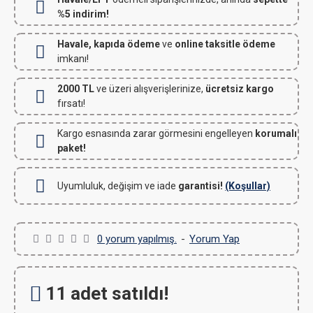
%5 indirim!
Havale, kapıda ödeme
ve
online taksitle ödeme
imkanı!
2000 TL
ve üzeri alışverişlerinize,
ücretsiz kargo
fırsatı!
Kargo esnasında zarar görmesini engelleyen
korumalı
paket!
Uyumluluk, değişim ve iade
garantisi!
(Koşullar)
0 yorum yapılmış.
-
Yorum Yap
11 adet satıldı!