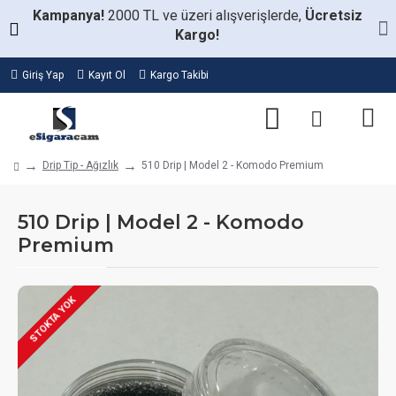
Kampanya!
2000 TL ve üzeri alışverişlerde,
Ücretsiz
Kargo!
Giriş Yap
Kayıt Ol
Kargo Takibi
Drip Tip - Ağızlık
510 Drip | Model 2 - Komodo Premium
510 Drip | Model 2 - Komodo
Premium
STOKTA YOK
STOKTA VAR