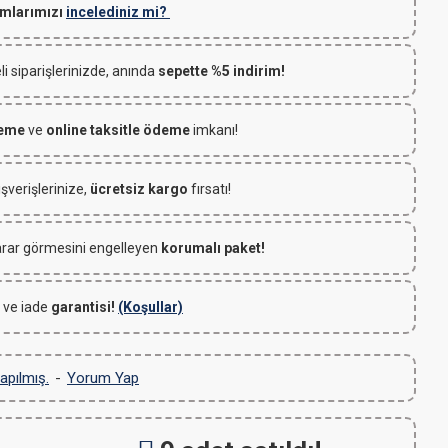
mlarımızı
incelediniz mi?
 siparişlerinizde, anında
sepette %5 indirim!
deme
ve
online taksitle ödeme
imkanı!
ışverişlerinize,
ücretsiz kargo
fırsatı!
rar görmesini engelleyen
korumalı paket!
 ve iade
garantisi!
(Koşullar)
apılmış.
-
Yorum Yap