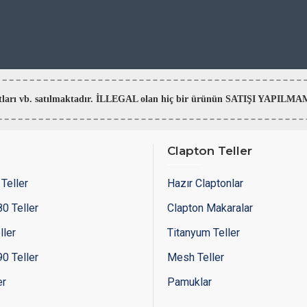
aratları vb. satılmaktadır. İLLEGAL olan hiç bir ürünün SATIŞI YAPI
Clapton Teller
Teller
Hazır Claptonlar
0 Teller
Clapton Makaralar
ller
Titanyum Teller
0 Teller
Mesh Teller
er
Pamuklar