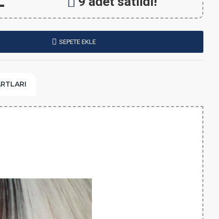
L
9 adet satıldı!
SEPETE EKLE
ARTLARI