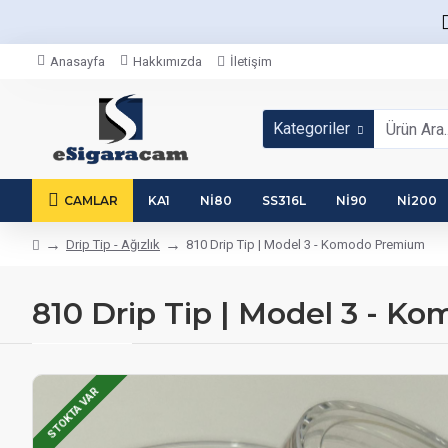
Anasayfa
Hakkımızda
İletişim
Kategoriler
CAMLAR
KA1
NI80
SS316L
NI90
NI200
Drip Tip - Ağızlık
810 Drip Tip | Model 3 - Komodo Premium
810 Drip Tip | Model 3 - 
STOKTA VAR