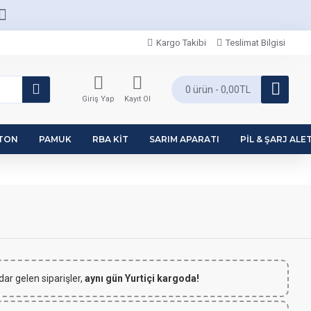
Kargo Takibi
Teslimat Bilgisi
0 ürün - 0,00TL
Giriş Yap
Kayıt Ol
PTON
PAMUK
RBA KIT
SARIM APARATI
PIL & ŞARJ ALET
dar gelen siparişler,
aynı gün Yurtiçi kargoda!