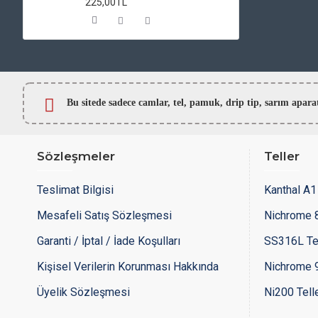
225,00TL
Bu sitede sadece camlar,
tel, pamuk, drip tip, sarım ap
Sözleşmeler
Teller
Teslimat Bilgisi
Kanthal A1 
Mesafeli Satış Sözleşmesi
Nichrome 8
Garanti / İptal / İade Koşulları
SS316L Te
Kişisel Verilerin Korunması Hakkında
Nichrome 9
Üyelik Sözleşmesi
Ni200 Tell