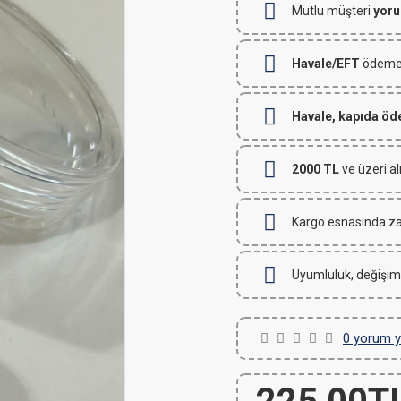
Mutlu müşteri
yoru
Havale/EFT
ödemeli
Havale, kapıda ö
2000 TL
ve üzeri al
Kargo esnasında za
Uyumluluk, değişim
0 yorum y