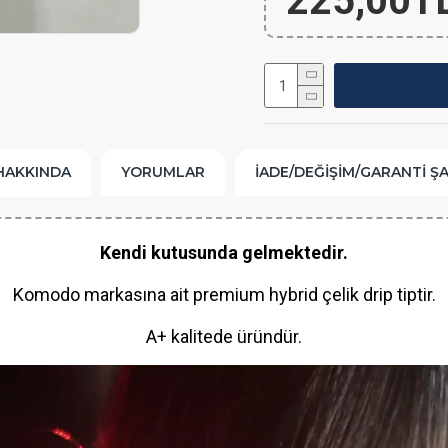
225,00T
HAKKINDA
YORUMLAR
İADE/DEĞIŞIM/GARANTI Ş
Kendi kutusunda gelmektedir.
Komodo markasına ait premium hybrid çelik drip tiptir.
A+ kalitede üründür.