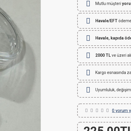
Mutlu müşteri
yoru
Havale/EFT
ödemeli
Havale, kapıda ö
2000 TL
ve üzeri al
Kargo esnasında za
Uyumluluk, değişim
0 yorum y