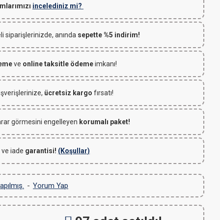
mlarımızı
incelediniz mi?
 siparişlerinizde, anında
sepette %5 indirim!
deme
ve
online taksitle ödeme
imkanı!
ışverişlerinize,
ücretsiz kargo
fırsatı!
rar görmesini engelleyen
korumalı paket!
 ve iade
garantisi!
(Koşullar)
apılmış.
-
Yorum Yap