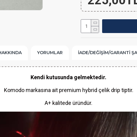
225,00T
HAKKINDA
YORUMLAR
İADE/DEĞIŞIM/GARANTI Ş
Kendi kutusunda gelmektedir.
Komodo markasına ait premium hybrid çelik drip tiptir.
A+ kalitede üründür.