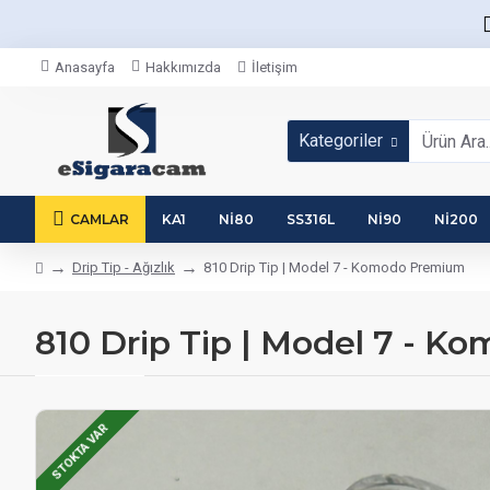
Anasayfa
Hakkımızda
İletişim
Kategoriler
CAMLAR
KA1
NI80
SS316L
NI90
NI200
Drip Tip - Ağızlık
810 Drip Tip | Model 7 - Komodo Premium
810 Drip Tip | Model 7 - 
STOKTA VAR