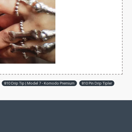
810 Drip Tip | Model 7 - Komodo Premium
810 Pin Drip Tipler