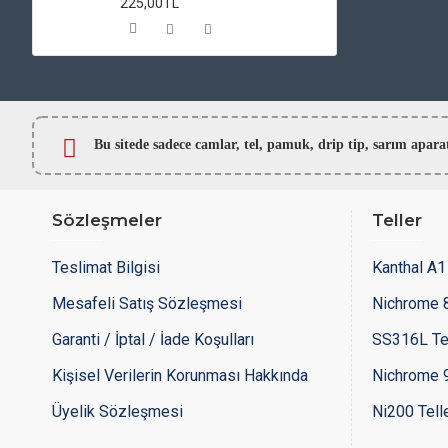
225,00TL
Bu sitede sadece camlar,
tel, pamuk, drip tip, sarım ap
Sözleşmeler
Teller
Teslimat Bilgisi
Kanthal A1 
Mesafeli Satış Sözleşmesi
Nichrome 8
Garanti / İptal / İade Koşulları
SS316L Te
Kişisel Verilerin Korunması Hakkında
Nichrome 9
Üyelik Sözleşmesi
Ni200 Tell