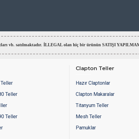
aratları vb. satılmaktadır. İLLEGAL olan hiç bir ürünün SATIŞI YAPI
Clapton Teller
Teller
Hazır Claptonlar
0 Teller
Clapton Makaralar
ller
Titanyum Teller
0 Teller
Mesh Teller
er
Pamuklar