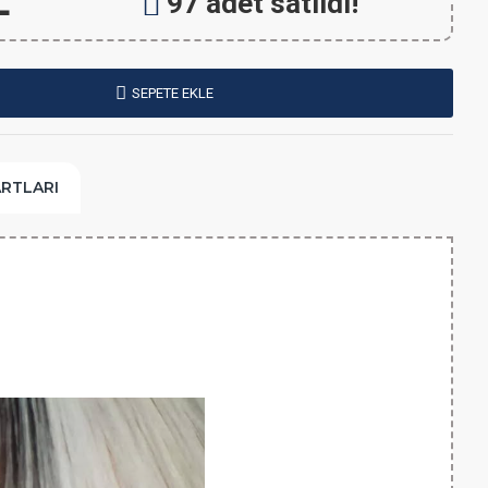
L
97 adet satıldı!
SEPETE EKLE
ARTLARI