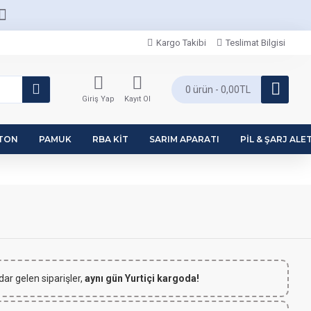
Kargo Takibi
Teslimat Bilgisi
0 ürün - 0,00TL
Giriş Yap
Kayıt Ol
PTON
PAMUK
RBA KIT
SARIM APARATI
PIL & ŞARJ ALET
dar gelen siparişler,
aynı gün Yurtiçi kargoda!