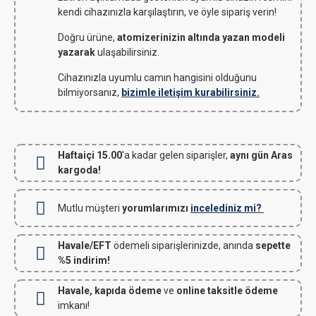
kendi cihazınızla karşılaştırın, ve öyle sipariş verin!
Doğru ürüne,
atomizerinizin altında yazan modeli
yazarak
ulaşabilirsiniz.
Cihazınızla uyumlu camın hangisini olduğunu
bilmiyorsanız,
bizimle iletişim kurabilirsiniz.
Haftaiçi 15.00
'a kadar gelen siparişler,
aynı gün Aras
kargoda!
Mutlu müşteri
yorumlarımızı
incelediniz mi?
Havale/EFT
ödemeli siparişlerinizde, anında
sepette
%5 indirim!
Havale, kapıda ödeme
ve
online taksitle ödeme
imkanı!