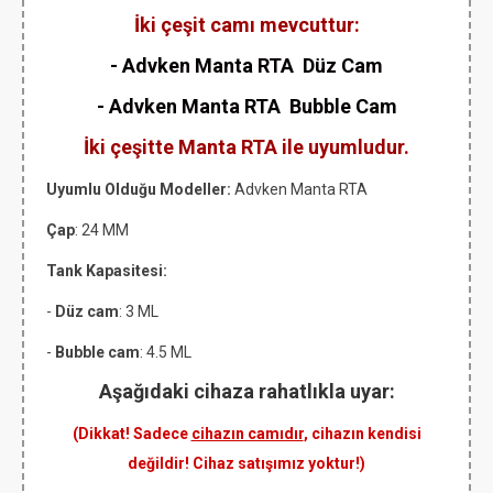
İki çeşit camı mevcuttur:
- Advken Manta RTA Düz Cam
- Advken Manta RTA Bubble Cam
İki çeşitte Manta RTA ile uyumludur.
Uyumlu Olduğu Modeller:
Advken Manta RTA
Çap
: 24 MM
Tank Kapasitesi:
-
Düz cam
: 3 ML
-
Bubble cam
: 4.5 ML
Aşağıdaki cihaza rahatlıkla uyar:
(Dikkat! Sadece
cihazın camıdır
, cihazın kendisi
değildir! Cihaz satışımız yoktur!)