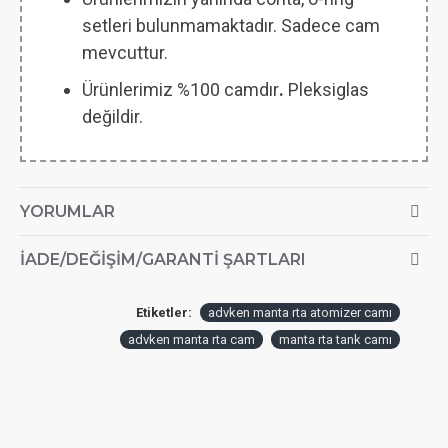
setleri bulunmamaktadır. Sadece cam
mevcuttur.
Ürünlerimiz %100 camdır
.
Pleksiglas
değildir.
YORUMLAR
İADE/DEĞIŞIM/GARANTI ŞARTLARI
Etiketler:
advken manta rta atomizer camı
advken manta rta cam
manta rta tank camı