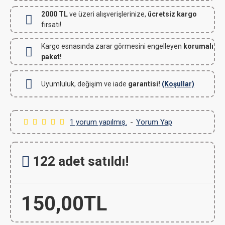
2000 TL
ve üzeri alışverişlerinize,
ücretsiz kargo
fırsatı!
Kargo esnasında zarar görmesini engelleyen
korumalı
paket!
Uyumluluk, değişim ve iade
garantisi!
(Koşullar)
1 yorum yapılmış.
-
Yorum Yap
122 adet satıldı!
150,00TL