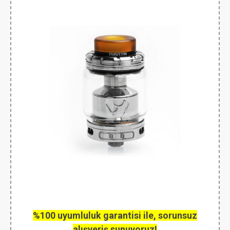
%100 uyumluluk garantisi ile, sorunsuz
alışveriş sunuyoruz!