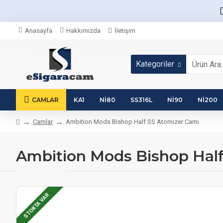
Anasayfa
Hakkımızda
İletişim
Kategoriler
CAMLAR
KA1
NI80
SS316L
NI90
NI200
Camlar
Ambition Mods Bishop Half SS Atomizer Camı
Ambition Mods Bishop Half
STOKTA VAR