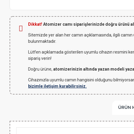
Dikkat!
Atomizer camı siparişlerinizde doğru ürünü a
Sitemizde yer alan her camın açıklamasında, ilgili camın
bulunmaktadır.
Lütfen açıklamada gösterilen uyumlu cihazın resmini kendi
sipariş verin!
Doğru ürüne,
atomizerinizin altında yazan modeli yaz
Cihazınızla uyumlu camın hangisini olduğunu bilmiyorsan
bizimle iletişim kurabilirsiniz.
ÜRÜN 