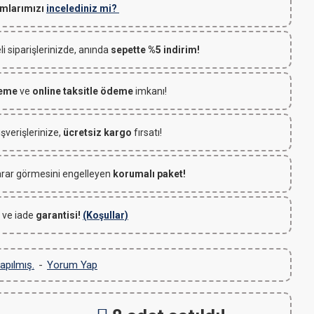
mlarımızı
incelediniz mi?
 siparişlerinizde, anında
sepette %5 indirim!
deme
ve
online taksitle ödeme
imkanı!
ışverişlerinize,
ücretsiz kargo
fırsatı!
rar görmesini engelleyen
korumalı paket!
 ve iade
garantisi!
(Koşullar)
apılmış.
-
Yorum Yap