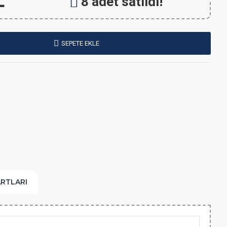
L
8 adet satıldı!
SEPETE EKLE
ARTLARI