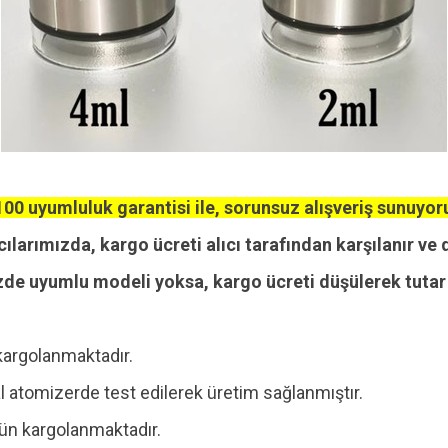
00 uyumluluk garantisi ile, sorunsuz alışveriş sunuyor
cılarımızda, kargo ücreti alıcı tarafından karşılanır ve 
zde uyumlu modeli yoksa, kargo ücreti düşülerek tutar i
kargolanmaktadır.
 atomizerde test edilerek üretim sağlanmıştır.
 gün kargolanmaktadır.