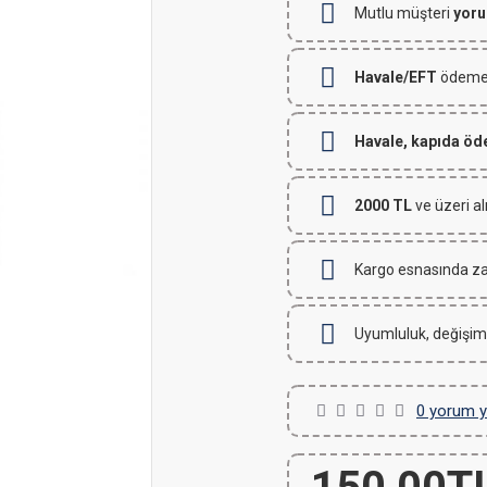
Mutlu müşteri
yoru
Havale/EFT
ödemeli
Havale, kapıda ö
2000 TL
ve üzeri al
Kargo esnasında za
Uyumluluk, değişim
0 yorum y