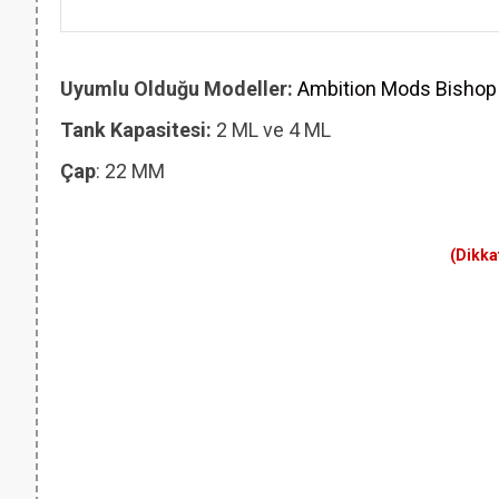
Uyumlu Olduğu Modeller:
Ambition Mods Bishop
Tank Kapasitesi:
2 ML ve 4
ML
Çap
: 22 MM
(Dikka