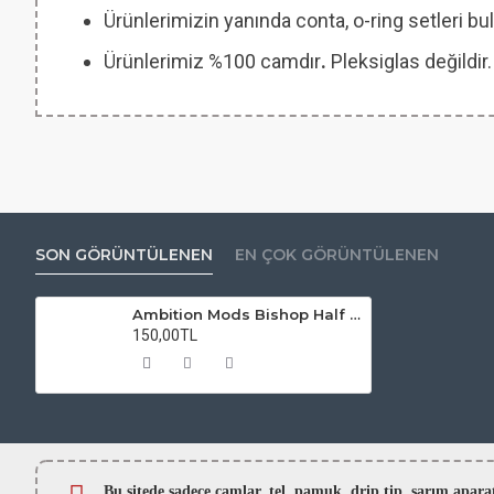
Ürünlerimizin yanında conta, o-ring setleri
Ürünlerimiz %100 camdır
.
Pleksiglas değildir.
SON GÖRÜNTÜLENEN
EN ÇOK GÖRÜNTÜLENEN
Ambition Mods Bishop Half SS Atomizer Camı
150,00TL
Bu sitede sadece camlar,
tel, pamuk, drip tip, sarım ap