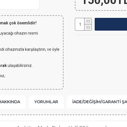
150,00T
lmak çok önemlidir!
 uyacağı cihazın resmi
 cihazınızla karşılaştırın, ve öyle
arak
ulaşabilirsiniz.
ız,
HAKKINDA
YORUMLAR
İADE/DEĞIŞIM/GARANTI Ş