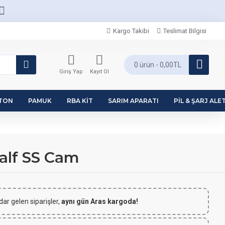
Kargo Takibi
Teslimat Bilgisi
0 ürün - 0,00TL
Giriş Yap
Kayıt Ol
PTON
PAMUK
RBA KIT
SARIM APARATI
PIL & ŞARJ ALET
alf SS Cam
dar gelen siparişler,
aynı gün Aras kargoda!