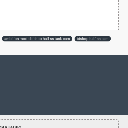
ambition mods bishop half ss tank cam
bishop half ss cam
LMAMAKTADIR!