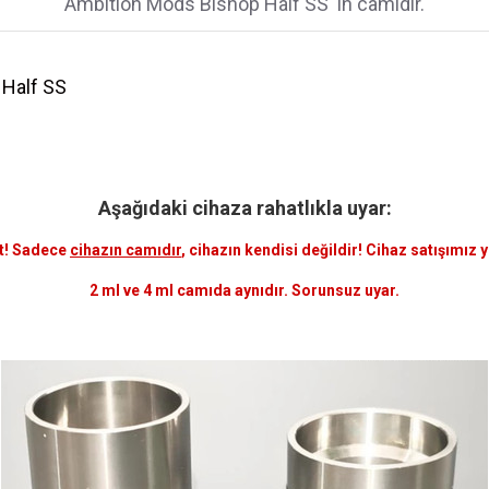
Ambition Mods Bishop Half SS 'in camıdır.
 Half SS
Aşağıdaki cihaza rahatlıkla uyar:
t! Sadece
cihazın camıdır
, cihazın kendisi değildir! Cihaz satışımız 
2 ml ve 4 ml camıda aynıdır. Sorunsuz uyar.