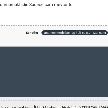
 bulunmamaktadır. Sadece cam mevcuttur.
Etiketler:
ambition mods bishop half ss atomizer camı
aratları vb. satılmaktadır. İLLEGAL olan hiç bir ürünün SATIŞI YAPI