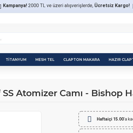
Kampanya!
2000 TL ve üzeri alışverişlerde,
Ücretsiz Kargo!
TITANYUM
MESH TEL
CLAPTON MAKARA
HAZIR CLA
 SS Atomizer Camı - Bishop H
Haftaiçi 15.00
'a ka