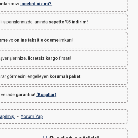
mlarımızı
incelediniz mi?
 siparişlerinizde, anında
sepette %5 indirim!
deme
ve
online taksitle ödeme
imkanı!
ışverişlerinize,
ücretsiz kargo
fırsatı!
rar görmesini engelleyen
korumalı paket!
 ve iade
garantisi!
(Koşullar)
apılmış.
-
Yorum Yap