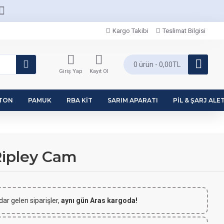
Kargo Takibi
Teslimat Bilgisi
0 ürün - 0,00TL
Giriş Yap
Kayıt Ol
PTON
PAMUK
RBA KIT
SARIM APARATI
PIL & ŞARJ ALET
Ripley Cam
dar gelen siparişler,
aynı gün Aras kargoda!