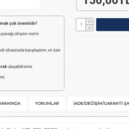
150,00T
lmak çok önemlidir!
 uyacağı cihazın resmi
 cihazınızla karşılaştırın, ve öyle
arak
ulaşabilirsiniz.
ız,
HAKKINDA
YORUMLAR
İADE/DEĞIŞIM/GARANTI Ş