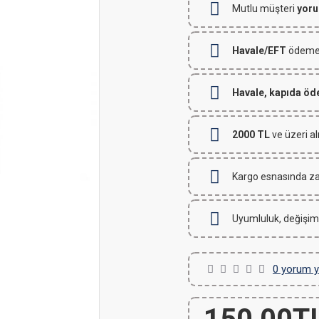
Mutlu müşteri
yoru
Havale/EFT
ödemeli
Havale, kapıda ö
2000 TL
ve üzeri al
Kargo esnasında za
Uyumluluk, değişim
0 yorum y