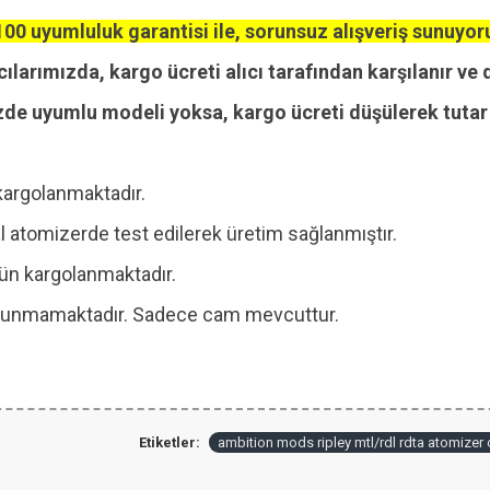
00 uyumluluk garantisi ile, sorunsuz alışveriş sunuyor
cılarımızda, kargo ücreti alıcı tarafından karşılanır ve 
zde uyumlu modeli yoksa, kargo ücreti düşülerek tutar i
kargolanmaktadır.
 atomizerde test edilerek üretim sağlanmıştır.
 gün kargolanmaktadır.
 bulunmamaktadır. Sadece cam mevcuttur.
Etiketler:
ambition mods ripley mtl/rdl rdta atomizer