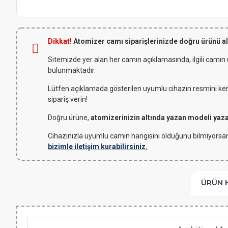
Dikkat!
Atomizer camı siparişlerinizde doğru ürünü a
Sitemizde yer alan her camın açıklamasında, ilgili camın
bulunmaktadır.
Lütfen açıklamada gösterilen uyumlu cihazın resmini kendi
sipariş verin!
Doğru ürüne,
atomizerinizin altında yazan modeli yaz
Cihazınızla uyumlu camın hangisini olduğunu bilmiyorsan
bizimle iletişim kurabilirsiniz.
ÜRÜN 