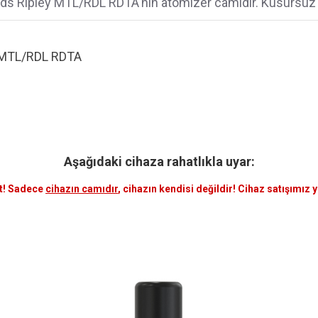
ds Ripley MTL/RDL RDTA'nın atomizer camıdır. Kusursuz 
 MTL/RDL RDTA
Aşağıdaki cihaza rahatlıkla uyar:
t! Sadece
cihazın camıdır
, cihazın kendisi değildir! Cihaz satışımız 