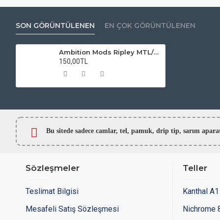
SON GÖRÜNTÜLENEN
EN ÇOK GÖRÜNTÜLENEN
Ambition Mods Ripley MTL/RDL RDTA Atomizer Camı
150,00TL
Bu sitede sadece camlar,
tel, pamuk, drip tip, sarım ap
Sözleşmeler
Teller
Teslimat Bilgisi
Kanthal A1 
Mesafeli Satış Sözleşmesi
Nichrome 8