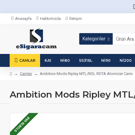
Anasayfa
Hakkımızda
İletişim
Kategoriler
CAMLAR
KA1
NI80
SS316L
NI90
NI200
Camlar
Ambition Mods Ripley MTL/RDL RDTA Atomizer Camı
Ambition Mods Ripley MTL
STOKTA VAR