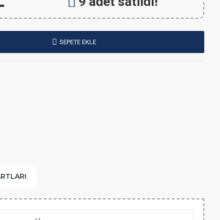
L
9 adet satıldı!
SEPETE EKLE
ARTLARI