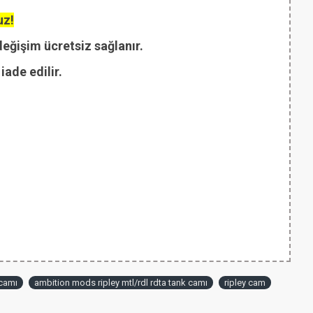
uz!
değişim ücretsiz sağlanır.
ade edilir.
 camı
ambition mods ripley mtl/rdl rdta tank camı
ripley cam