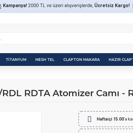
Kampanya!
2000 TL ve üzeri alışverişlerde,
Ücretsiz Kargo!
TITANYUM
MESH TEL
CLAPTON MAKARA
HAZIR CLA
/RDL RDTA Atomizer Camı - 
Haftaiçi 15.00
'a ka