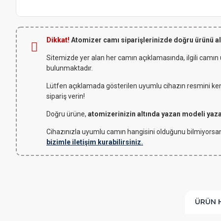
Dikkat!
Atomizer camı siparişlerinizde doğru ürünü a
Sitemizde yer alan her camın açıklamasında, ilgili camın
bulunmaktadır.
Lütfen açıklamada gösterilen uyumlu cihazın resmini kendi
sipariş verin!
Doğru ürüne,
atomizerinizin altında yazan modeli yaz
Cihazınızla uyumlu camın hangisini olduğunu bilmiyorsan
bizimle iletişim kurabilirsiniz.
ÜRÜN 