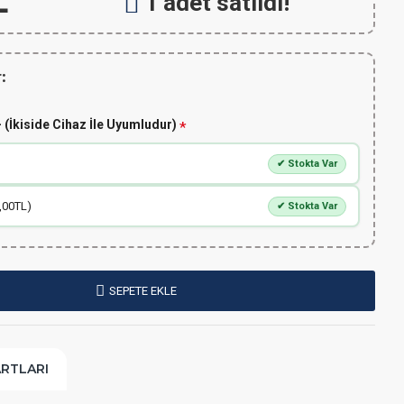
L
1 adet satıldı!
:
 (İkiside Cihaz İle Uyumludur)
✔ Stokta Var
,00TL)
✔ Stokta Var
SEPETE EKLE
ARTLARI