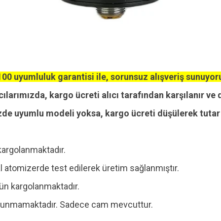
00 uyumluluk garantisi ile, sorunsuz alışveriş sunuyor
cılarımızda, kargo ücreti alıcı tarafından karşılanır ve 
zde uyumlu modeli yoksa, kargo ücreti düşülerek tutar i
kargolanmaktadır.
 atomizerde test edilerek üretim sağlanmıştır.
 gün kargolanmaktadır.
 bulunmamaktadır. Sadece cam mevcuttur.