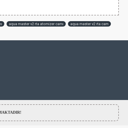
mı
aqua master v2 rta atomizer camı
aqua master v2 rta cam
LMAMAKTADIR!