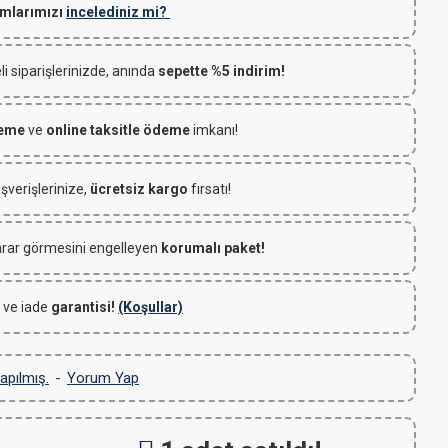
mlarımızı
incelediniz mi?
 siparişlerinizde, anında
sepette %5 indirim!
deme
ve
online taksitle ödeme
imkanı!
ışverişlerinize,
ücretsiz kargo
fırsatı!
rar görmesini engelleyen
korumalı paket!
 ve iade
garantisi!
(Koşullar)
apılmış.
-
Yorum Yap