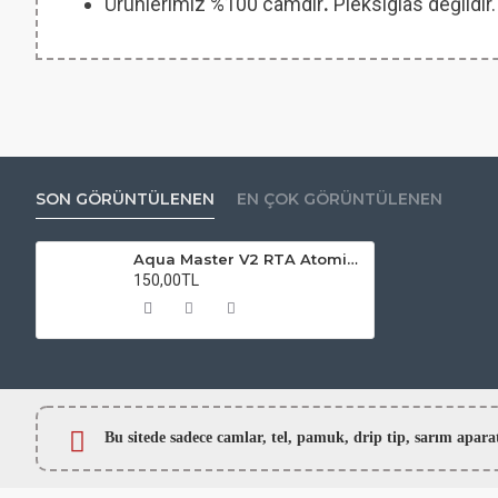
Ürünlerimiz %100 camdır
.
Pleksiglas değildir.
SON GÖRÜNTÜLENEN
EN ÇOK GÖRÜNTÜLENEN
Aqua Master V2 RTA Atomizer Camı
150,00TL
Bu sitede sadece camlar,
tel, pamuk, drip tip, sarım ap