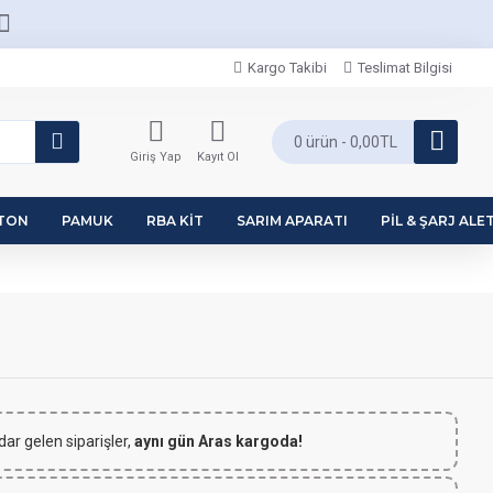
Kargo Takibi
Teslimat Bilgisi
0 ürün - 0,00TL
Giriş Yap
Kayıt Ol
PTON
PAMUK
RBA KIT
SARIM APARATI
PIL & ŞARJ ALET
dar gelen siparişler,
aynı gün Aras kargoda!