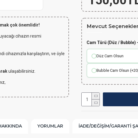
150,00T
lmak çok önemlidir!
Mevcut Seçenekler
 uyacağı cihazın resmi
Cam Türü (Düz / Bubble) -
 cihazınızla karşılaştırın, ve öyle
Düz Cam Olsun
Bubble Cam Olsun (+20
arak
ulaşabilirsiniz.
ız,
HAKKINDA
YORUMLAR
İADE/DEĞIŞIM/GARANTI Ş