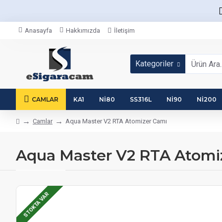
Anasayfa
Hakkımızda
İletişim
Kategoriler
CAMLAR
KA1
NI80
SS316L
NI90
NI200
Camlar
Aqua Master V2 RTA Atomizer Camı
Aqua Master V2 RTA Atomi
STOKTA VAR