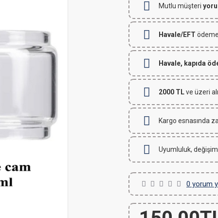
Mutlu müşteri
yoru
Havale/EFT
ödemeli
Havale, kapıda ö
2000 TL
ve üzeri al
Kargo esnasında za
Uyumluluk, değişim
0 yorum y