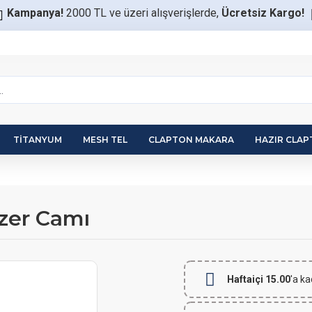
Kampanya!
2000 TL ve üzeri alışverişlerde,
Ücretsiz Kargo!
TITANYUM
MESH TEL
CLAPTON MAKARA
HAZIR CLA
zer Camı
Haftaiçi 15.00
'a ka