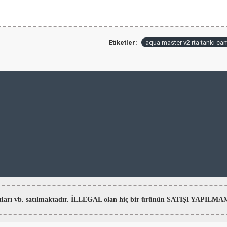
Etiketler:
aqua master v2 rta tankı ca
aratları vb. satılmaktadır. İLLEGAL olan hiç bir ürünün SATIŞI YAPI