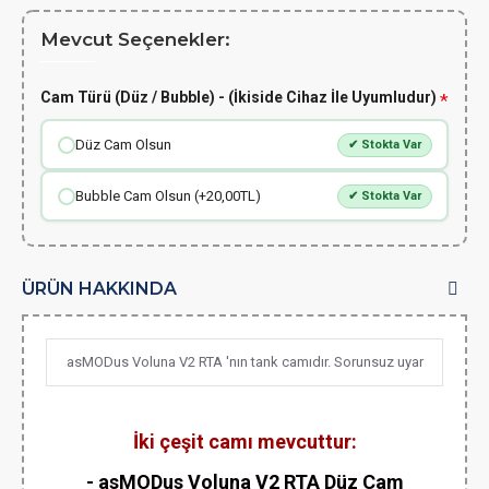
Mevcut Seçenekler:
Cam Türü (Düz / Bubble) - (İkiside Cihaz İle Uyumludur)
Düz Cam Olsun
✔ Stokta Var
Bubble Cam Olsun (+20,00TL)
✔ Stokta Var
ÜRÜN HAKKINDA
asMODus Voluna V2 RTA 'nın tank camıdır. Sorunsuz uyar
İki çeşit camı mevcuttur:
- asMODus Voluna V2 RTA Düz Cam