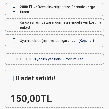
2000 TL
ve üzeri alışverişlerinize,
ücretsiz kargo
fırsatı!
Kargo esnasında zarar görmesini engelleyen
korumalı
paket!
Uyumluluk, değişim ve iade
garantisi!
(Koşullar)
0 yorum yapılmış.
-
Yorum Yap
0 adet satıldı!
150,00TL