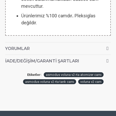
mevcuttur.
Ürünlerimiz %100 camdır
.
Pleksiglas
değildir.
YORUMLAR
İADE/DEĞIŞIM/GARANTI ŞARTLARI
Etiketler:
asmodus voluna v2 rta atomizer camı
asmodus voluna v2 rta tank camı
voluna v2 cam