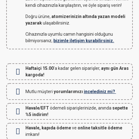
kendi cihazınızla karşılaştırın, ve öyle sipariş verin!
Doğru ürüne,
atomizerinizin altında yazan modeli
yazarak
ulaşabilirsiniz.
Cihazınızla uyumlu camın hangisini olduğunu
bilmiyorsanız,
bizimle iletişim kurabilirsiniz.
Haftaiçi 15.00
'a kadar gelen siparişler,
aynı gün Aras
kargoda!
Mutlu müşteri
yorumlarımızı
incelediniz mi?
Havale/EFT
ödemeli siparişlerinizde, anında
sepette
%5 indirim!
Havale, kapıda ödeme
ve
online taksitle ödeme
imkanı!