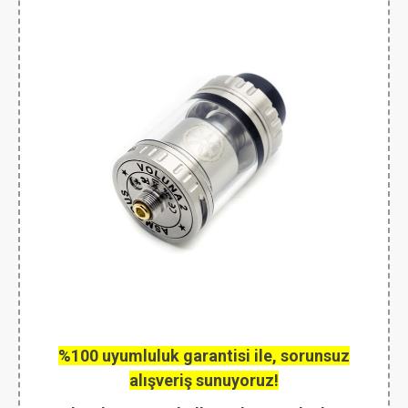
%100 uyumluluk garantisi ile, sorunsuz
alışveriş sunuyoruz!