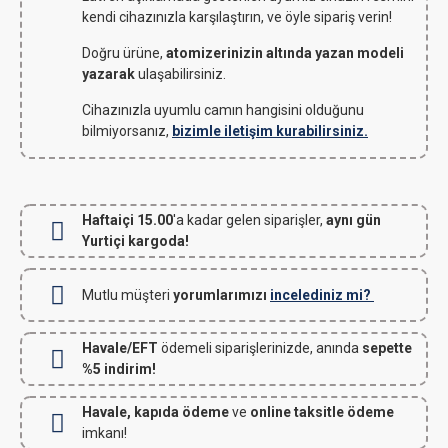
kendi cihazınızla karşılaştırın, ve öyle sipariş verin!
Doğru ürüne,
atomizerinizin altında yazan modeli
yazarak
ulaşabilirsiniz.
Cihazınızla uyumlu camın hangisini olduğunu
bilmiyorsanız,
bizimle iletişim kurabilirsiniz.
Haftaiçi 15.00
'a kadar gelen siparişler,
aynı gün
Yurtiçi kargoda!
Mutlu müşteri
yorumlarımızı
incelediniz mi?
Havale/EFT
ödemeli siparişlerinizde, anında
sepette
%5 indirim!
Havale, kapıda ödeme
ve
online taksitle ödeme
imkanı!