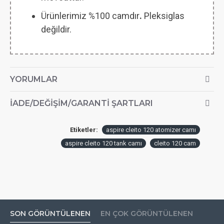
Ürünlerimiz %100 camdır
.
Pleksiglas
değildir.
YORUMLAR
İADE/DEĞIŞIM/GARANTI ŞARTLARI
Etiketler:
aspire cleito 120 atomizer camı
aspire cleito 120 tank camı
cleito 120 cam
SON GÖRÜNTÜLENEN
EN ÇOK GÖRÜNTÜLENEN