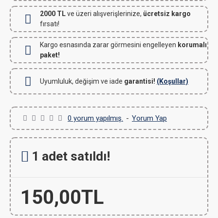
2000 TL
ve üzeri alışverişlerinize,
ücretsiz kargo
fırsatı!
Kargo esnasında zarar görmesini engelleyen
korumalı
paket!
Uyumluluk, değişim ve iade
garantisi!
(Koşullar)
0 yorum yapılmış.
-
Yorum Yap
1 adet satıldı!
150,00TL