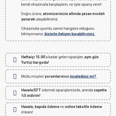
kendi cihazınızla karşılaştırın, ve öyle sipariş verin!
Doğru ürüne,
atomizerinizin altında yazan modeli
yazarak
ulaşabilirsiniz.
Cihazınızla uyumlu camın hangisini olduğunu
bilmiyorsanız,
bizimle iletişim kurabilirsiniz.
Haftaiçi 15.00
'a kadar gelen siparişler,
aynı gün
Yurtiçi kargoda!
Mutlu müşteri
yorumlarımızı
incelediniz mi?
Havale/EFT
ödemeli siparişlerinizde, anında
sepette
%5 indirim!
Havale, kapıda ödeme
ve
online taksitle ödeme
imkanı!