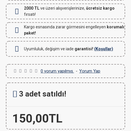
2000 TL
ve üzeri alışverişlerinize,
ücretsiz kargo
fırsatı!
Kargo esnasında zarar görmesini engelleyen
korumalı
paket!
Uyumluluk, değişim ve iade
garantisi!
(Koşullar)
0 yorum yapılmış.
-
Yorum Yap
3 adet satıldı!
150,00TL