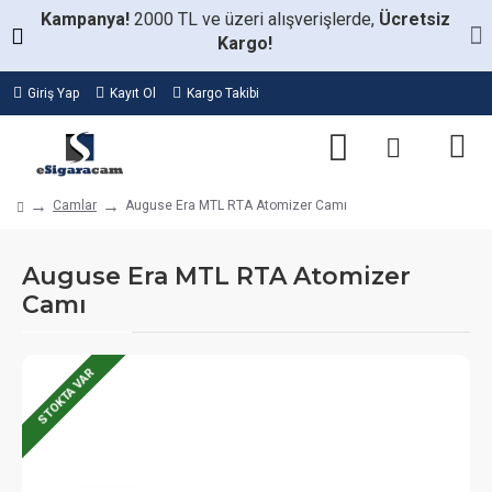
Kampanya!
2000 TL ve üzeri alışverişlerde,
Ücretsiz
Kargo!
Giriş Yap
Kayıt Ol
Kargo Takibi
Camlar
Auguse Era MTL RTA Atomizer Camı
Auguse Era MTL RTA Atomizer
Camı
STOKTA VAR