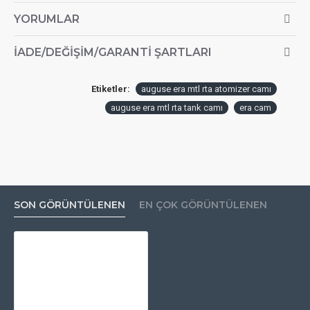
YORUMLAR
İADE/DEĞIŞIM/GARANTI ŞARTLARI
Etiketler:
auguse era mtl rta atomizer camı
auguse era mtl rta tank camı
era cam
SON GÖRÜNTÜLENEN
EN ÇOK GÖRÜNTÜLENEN