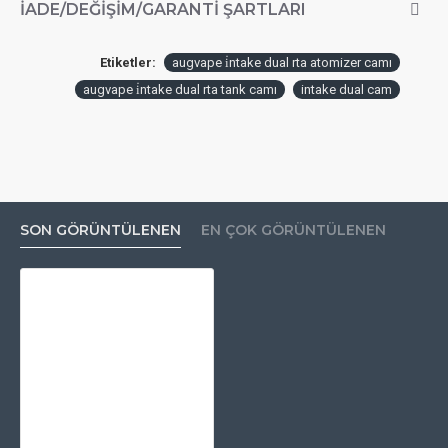
İADE/DEĞIŞIM/GARANTI ŞARTLARI
Etiketler:
augvape i̇ntake dual rta atomizer camı
augvape i̇ntake dual rta tank camı
intake dual cam
SON GÖRÜNTÜLENEN
EN ÇOK GÖRÜNTÜLENEN