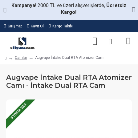
Kampanya!
2000 TL ve üzeri alışverişlerde,
Ücretsiz
Kargo!
Giriş Yap
Kayıt Ol
Kargo Takibi
Camlar
Augvape İntake Dual RTA Atomizer Camı
Augvape İntake Dual RTA Atomizer
Camı - İntake Dual RTA Cam
STOKTA VAR