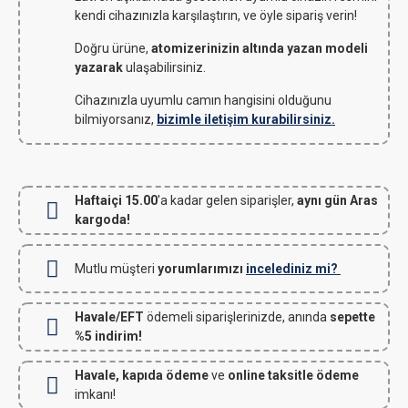
kendi cihazınızla karşılaştırın, ve öyle sipariş verin!
Doğru ürüne,
atomizerinizin altında yazan modeli
yazarak
ulaşabilirsiniz.
Cihazınızla uyumlu camın hangisini olduğunu
bilmiyorsanız,
bizimle iletişim kurabilirsiniz.
Haftaiçi 15.00
'a kadar gelen siparişler,
aynı gün Aras
kargoda!
Mutlu müşteri
yorumlarımızı
incelediniz mi?
Havale/EFT
ödemeli siparişlerinizde, anında
sepette
%5 indirim!
Havale, kapıda ödeme
ve
online taksitle ödeme
imkanı!