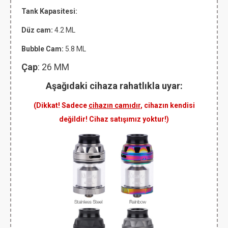
Tank Kapasitesi:
Düz cam:
4.2 ML
Bubble Cam:
5.8 ML
Çap
: 26 MM
Aşağıdaki cihaza rahatlıkla uyar:
(Dikkat! Sadece
cihazın camıdır
, cihazın kendisi
değildir! Cihaz satışımız yoktur!)