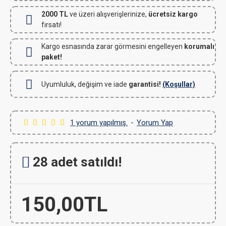
2000 TL
ve üzeri alışverişlerinize,
ücretsiz kargo
fırsatı!
Kargo esnasında zarar görmesini engelleyen
korumalı
paket!
Uyumluluk, değişim ve iade
garantisi!
(Koşullar)
1 yorum yapılmış.
-
Yorum Yap
28 adet satıldı!
150,00TL