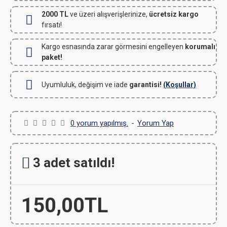
2000 TL
ve üzeri alışverişlerinize,
ücretsiz kargo
fırsatı!
Kargo esnasında zarar görmesini engelleyen
korumalı
paket!
Uyumluluk, değişim ve iade
garantisi!
(Koşullar)
0 yorum yapılmış.
-
Yorum Yap
3 adet satıldı!
150,00TL