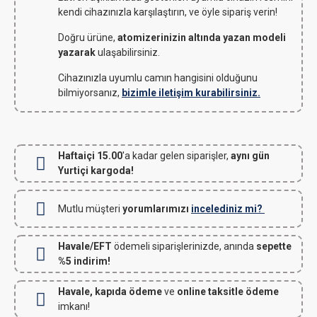
kendi cihazınızla karşılaştırın, ve öyle sipariş verin!
Doğru ürüne,
atomizerinizin altında yazan modeli
yazarak
ulaşabilirsiniz.
Cihazınızla uyumlu camın hangisini olduğunu
bilmiyorsanız,
bizimle iletişim kurabilirsiniz.
Haftaiçi 15.00
'a kadar gelen siparişler,
aynı gün
Yurtiçi kargoda!
Mutlu müşteri
yorumlarımızı
incelediniz mi?
Havale/EFT
ödemeli siparişlerinizde, anında
sepette
%5 indirim!
Havale, kapıda ödeme
ve
online taksitle ödeme
imkanı!