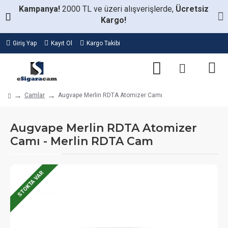
Kampanya!
2000 TL ve üzeri alışverişlerde,
Ücretsiz
Kargo!
Giriş Yap
Kayıt Ol
Kargo Takibi
Camlar
Augvape Merlin RDTA Atomizer Camı
Augvape Merlin RDTA Atomizer
Camı - Merlin RDTA Cam
STOKTA VAR