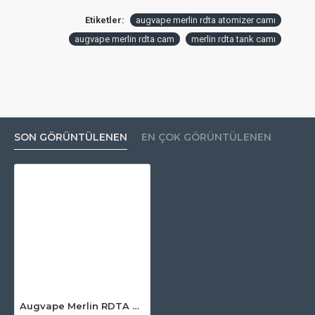
Etiketler:
augvape merlin rdta atomizer camı
augvape merlin rdta cam
merlin rdta tank camı
SON GÖRÜNTÜLENEN
EN ÇOK GÖRÜNTÜLENEN
Augvape Merlin RDTA Atomizer Camı