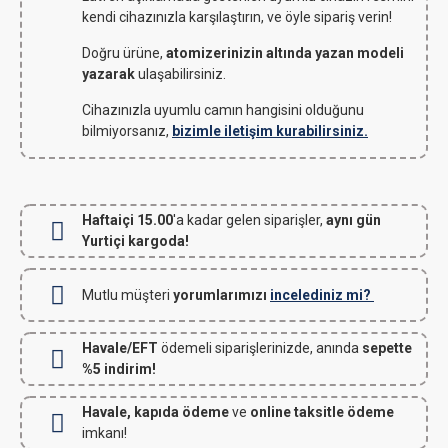
kendi cihazınızla karşılaştırın, ve öyle sipariş verin!
Doğru ürüne,
atomizerinizin altında yazan modeli
yazarak
ulaşabilirsiniz.
Cihazınızla uyumlu camın hangisini olduğunu
bilmiyorsanız,
bizimle iletişim kurabilirsiniz.
Haftaiçi 15.00
'a kadar gelen siparişler,
aynı gün
Yurtiçi kargoda!
Mutlu müşteri
yorumlarımızı
incelediniz mi?
Havale/EFT
ödemeli siparişlerinizde, anında
sepette
%5 indirim!
Havale, kapıda ödeme
ve
online taksitle ödeme
imkanı!