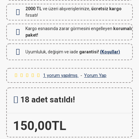
2000 TL
ve üzeri alışverişlerinize,
ücretsiz kargo
fırsatı!
Kargo esnasında zarar görmesini engelleyen
korumalı
paket!
Uyumluluk, değişim ve iade
garantisi!
(Koşullar)
1 yorum yapılmış.
-
Yorum Yap
18 adet satıldı!
150,00TL