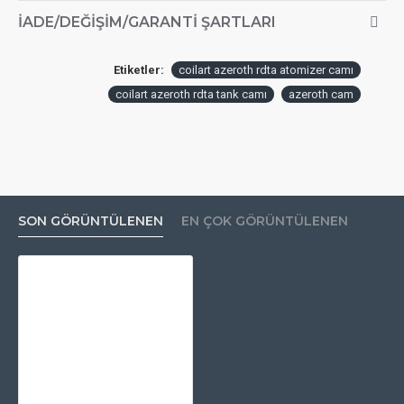
İADE/DEĞIŞIM/GARANTI ŞARTLARI
Etiketler:
coilart azeroth rdta atomizer camı
coilart azeroth rdta tank camı
azeroth cam
SON GÖRÜNTÜLENEN
EN ÇOK GÖRÜNTÜLENEN