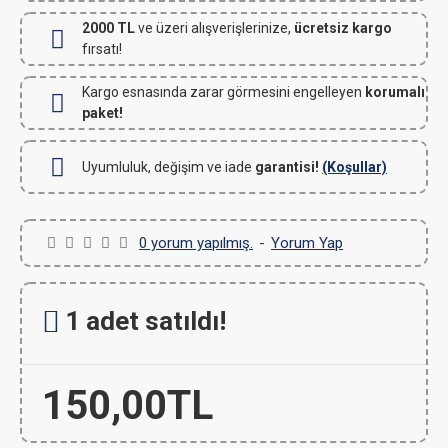
2000 TL
ve üzeri alışverişlerinize,
ücretsiz kargo
fırsatı!
Kargo esnasında zarar görmesini engelleyen
korumalı
paket!
Uyumluluk, değişim ve iade
garantisi!
(Koşullar)
0 yorum yapılmış.
-
Yorum Yap
1 adet satıldı!
150,00TL