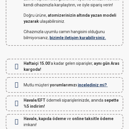
kendi cihazınızla karşılaştırın, ve öyle sipariş verin!
Doğru ürüne,
atomizerinizin altında yazan modeli
yazarak
ulaşabilirsiniz.
Cihazınızla uyumlu camın hangisini olduğunu
bilmiyorsanız,
bizimle iletişim kurabilirsiniz.
Haftaiçi 15.00
'a kadar gelen siparişler,
aynı gün Aras
kargoda!
Mutlu müşteri
yorumlarımızı
incelediniz mi?
Havale/EFT
ödemeli siparişlerinizde, anında
sepette
%5 indirim!
Havale, kapıda ödeme
ve
online taksitle ödeme
imkanı!